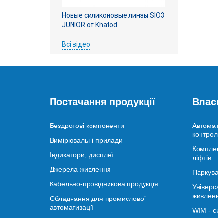
Новые силиконовые линзы SIO3
JUNIOR от Khatod
Всі відео
Постачання продукції
Влас
Бездротові компоненти
Автомат
контрол
Вимірювальні прилади
Комплек
Індикатори, дисплеї
ліфтів
Джерела живлення
Паркува
Кабельно-провідникова продукція
Універс
живлен
Обладнання для промислової
автоматизації
WIM - с