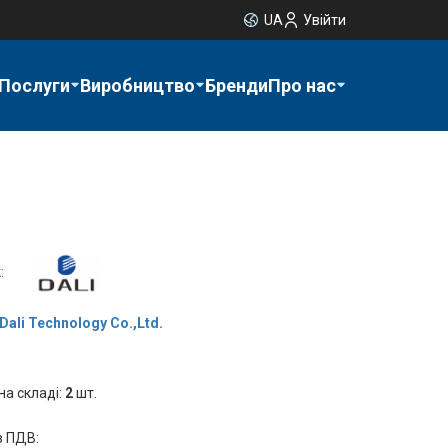
UA
Увійти
Послуги
Виробництво
Бренди
Про нас
:
Dali Technology Co.,Ltd.
на складі:
2
шт.
з ПДВ: