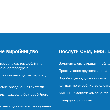
не виробництво
Послуги CEM, EMS,
изована система обліку та
Великовузлове складання обл
ю енергоресурсів
Проєктування друкованих плат
сна система диспетчеризації
Виробництво друкованих плат
Контрактне виробництво електр
льне обладнання і системи
SMD і DIP монтаж компонентів
альні джерела безперебійного
ня
Комерційні розробки
истеми динамічного зважування