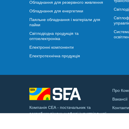
транспо
Обладнання для резервного живлення
Світлод
Обладнання для енергетики
Світлоф
Паяльне обладнання і матеріали для
управлі
пайки
Система
Світлодіодна продукція та
освітле
оптоелектроніка
Електронні компоненти
Електротехнічна продукція
Про Ком
Вакансії
Компанія СЕА - постачальник та
Контакт
розробник рішень у сфері індустріальної
Доставк
електроніки та смарт-інфраструктури