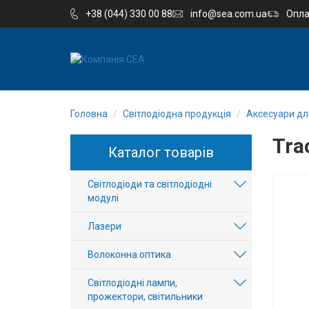
+38 (044) 330 00 88
info@sea.com.ua
Опла
EN
RU
Головна
Світлодіодна продукція
Аксесуари для
Компанія
Trac
Каталог товарів
Каталог
Світлодіоди та світлодіодні
Виробництво
модулі
Послуги
Лазери
Волоконна оптика
Новини
Світлодіодні лампи,
Вакансії
прожектори, світильники