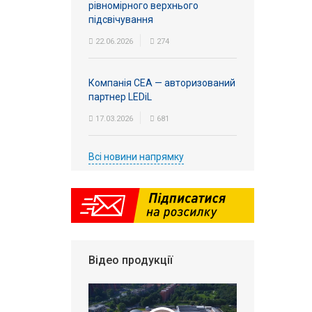
рівномірного верхнього
підсвічування
22.06.2026
274
Компанія СЕА — авторизований
партнер LEDiL
17.03.2026
681
Всі новини напрямку
Відео продукції