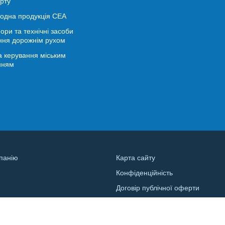
рту
іодна продукція СЕА
ори та технічні засоби
ння дорожнім рухом
 керування міським
нням
панію
Карта сайту
Конфіденційність
и
Договір публічної оферти
а