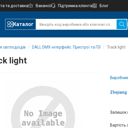
та та доставка
Вакансії
Підтримка клієнта
Блог
Каталог
 світлодіодів
DALI, DMX-інтерфейс. Пристрої та ПЗ
Track light
k light
Виробник
Zhejiang 
Залишок 
Вартість 