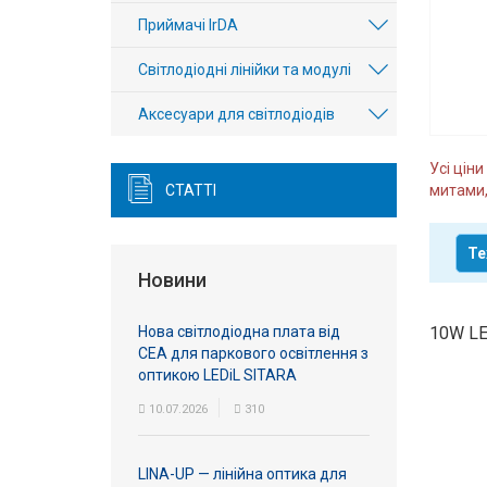
Вхід/
Приймачі IrDA
авторизація
Світлодіодні лінійки та модулі
Виробники
Аксесуари для світлодіодів
Контакти
Усі цін
СТАТТІ
митами,
Доставка
Те
Тех.
Новини
Підтримка
Нова світлодіодна плата від
10W LE
Блог
СЕА для паркового освітлення з
оптикою LEDiL SITARA
10.07.2026
310
LINA-UP — лінійна оптика для