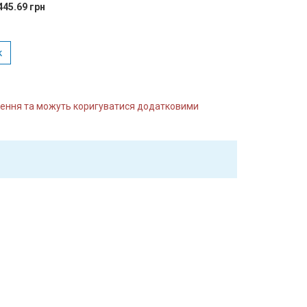
445.69 грн
к
влення та можуть коригуватися додатковими