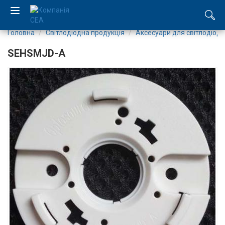
Головна
Світлодіодна продукція
Аксесуари для світлодіоді
EN
SEHSMJD-A
RU
Компанія
Каталог
Виробництво
Послуги
Новини
Вакансії