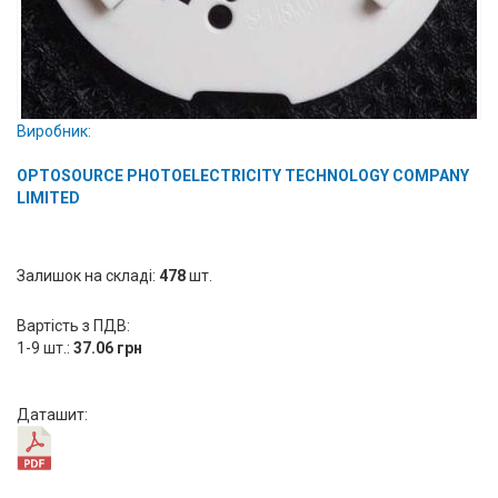
Вхід/
авторизація
Виробники
Виробник:
Контакти
OPTOSOURCE PHOTOELECTRICITY TECHNOLOGY COMPANY
LIMITED
Доставка
Тех.
Залишок на складі:
478
шт.
Підтримка
Вартість з ПДВ:
1-9 шт.:
37.06 грн
Блог
Даташит: