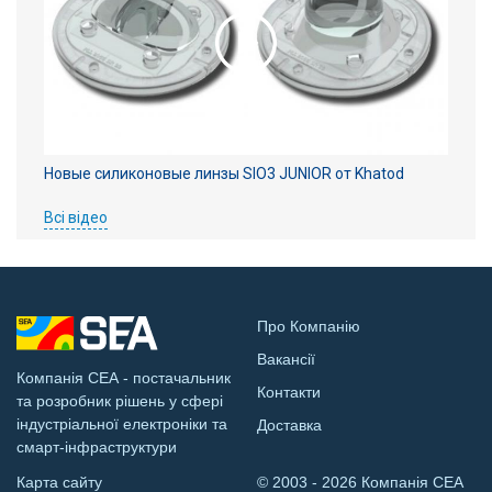
Новые силиконовые линзы SIO3 JUNIOR от Khatod
Всі відео
Про Компанію
Вакансії
Компанія СЕА - постачальник
Контакти
та розробник рішень у сфері
індустріальної електроніки та
Доставка
смарт-інфраструктури
Карта сайту
© 2003 - 2026 Компанія СЕА