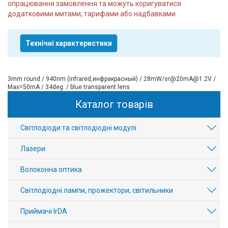
опрацювання замовлення та можуть коригуватися
додатковими митами, тарифами або надбавками.
Технічні характеристики
3mm round / 940nm (infrared,инфракрасный) / 28mW/sr@20mA@1.2V /
Max=50mA / 34deg. / blue transparent lens
Каталог товарів
Світлодіоди та світлодіодні модулі
Лазери
Волоконна оптика
Світлодіодні лампи, прожектори, світильники
Приймачі IrDA