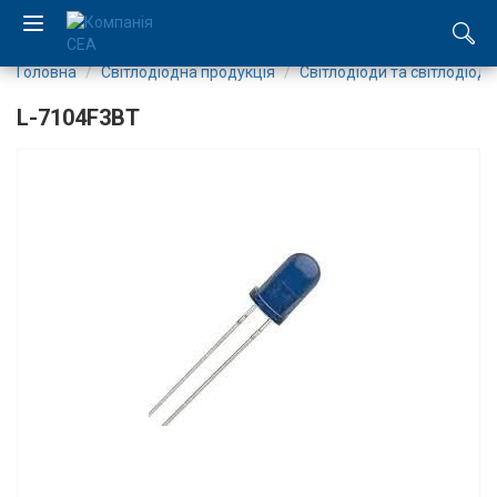
Головна
Світлодіодна продукція
Світлодіоди та світлодіодн
EN
L-7104F3BT
RU
Компанія
Каталог
Виробництво
Послуги
Новини
Вакансії