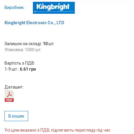
Вхід/
Виробник:
авторизація
Kingbright Electronic Co., LTD
Виробники
Залишок на складі:
Контакти
10
шт.
Упаковка: 1000 шт.
Доставка
Вартість з ПДВ:
1-9 шт.:
6.61 грн
Тех.
Підтримка
Даташит:
Блог
В кошик
Усі ціни вказано з ПДВ, підлягають перегляду під час