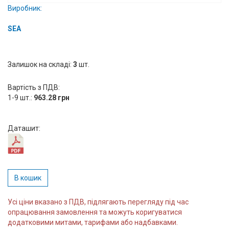
Виробник:
Вхід/
авторизація
SEA
Виробники
Залишок на складі:
3
шт.
Контакти
Вартість з ПДВ:
1-9 шт.:
963.28 грн
Доставка
Тех.
Даташит:
Підтримка
Блог
В кошик
Усі ціни вказано з ПДВ, підлягають перегляду під час
опрацювання замовлення та можуть коригуватися
додатковими митами, тарифами або надбавками.