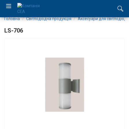
Головна
Світлодіодна продукція
Аксесуари для світлодіоді
EN
LS-706
RU
Компанія
Каталог
Виробництво
Послуги
Новини
Вакансії