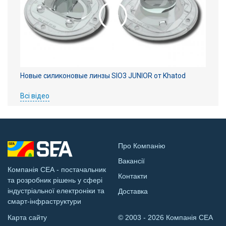
Новые силиконовые линзы SIO3 JUNIOR от Khatod
Всі відео
Про Компанію
Вакансії
Компанія СЕА - постачальник
Контакти
та розробник рішень у сфері
індустріальної електроніки та
Доставка
смарт-інфраструктури
Карта сайту
© 2003 - 2026 Компанія СЕА