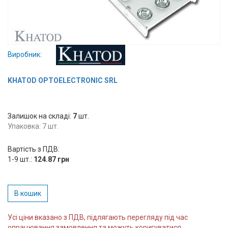
Вхід/
авторизація
Виробники
Виробник:
Контакти
KHATOD OPTOELECTRONIC SRL
Доставка
Залишок на складі:
7
шт.
Тех.
Упаковка: 7 шт.
Підтримка
Вартість з ПДВ:
1-9 шт.:
124.87 грн
Блог
В кошик
Усі ціни вказано з ПДВ, підлягають перегляду під час
опрацювання замовлення та можуть коригуватися