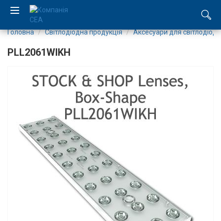
Головна
Світлодіодна продукція
Аксесуари для світлодіоді
EN
PLL2061WIKH
RU
Компанія
Каталог
Виробництво
Послуги
Новини
Вакансії