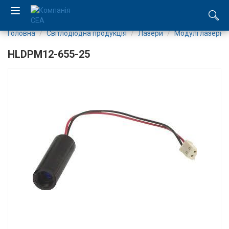
Головна
Світлодіодна продукція
Лазери
Модулі лазерні
EN
HLDPM12-655-25
RU
Компанія
Каталог
Виробництво
Послуги
Новини
Вакансії