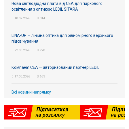
Нова світлодіодна плата від СЕА для паркового
освітлення з оптикою LEDiL SITARA
10.07.2026
314
LINA-UP — лінійна оптика для рівномірного верхнього
підсвічування
22.06.2026
278
Компанія СЕА — авторизований партнер LEDiL
17.03.2026
683
Всі новини напрямку