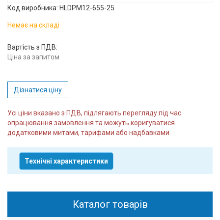
Код виробника: HLDPM12-655-25
Вхід/
авторизація
Немає на складі
Вартість з ПДВ:
Виробники
Ціна за запитом
Контакти
Дізнатися ціну
Доставка
Усі ціни вказано з ПДВ, підлягають перегляду під час
Тех.
опрацювання замовлення та можуть коригуватися
додатковими митами, тарифами або надбавками.
Підтримка
Блог
Технічні характеристики
Каталог товарів