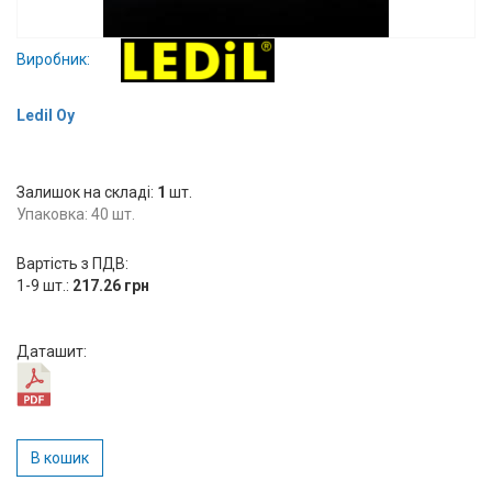
Вхід/
авторизація
Виробник:
Виробники
Ledil Oy
Контакти
Залишок на складі:
1
шт.
Упаковка: 40 шт.
Доставка
Вартість з ПДВ:
Тех.
1-9 шт.:
217.26 грн
Підтримка
Даташит:
Блог
В кошик