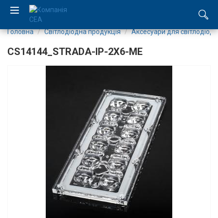
Головна
Світлодіодна продукція
Аксесуари для світлодіоді
EN
CS14144_STRADA-IP-2X6-ME
RU
Компанія
Каталог
Виробництво
Послуги
Новини
Вакансії