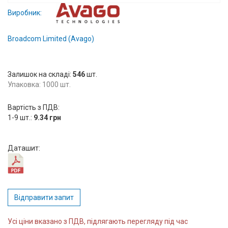
Вхід/
Виробник:
авторизація
Broadcom Limited (Avago)
Виробники
Залишок на складі:
Контакти
546
шт.
Упаковка: 1000 шт.
Доставка
Вартість з ПДВ:
1-9 шт.:
9.34 грн
Тех.
Підтримка
Даташит:
Блог
Відправити запит
Усі ціни вказано з ПДВ, підлягають перегляду під час