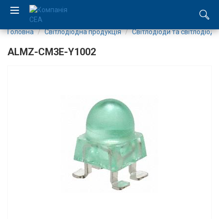
Головна
Світлодіодна продукція
Світлодіоди та світлодіодн
EN
ALMZ-CM3E-Y1002
RU
Компанія
Каталог
Виробництво
Послуги
Новини
Вакансії