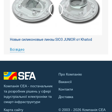
Новые силиконовые линзы SIO3 JUNIOR от Khatod
Всі відео
Про Компанію
Вакансії
Компанія СЕА - постачальник
Контакти
та розробник рішень у сфері
індустріальної електроніки та
Доставка
смарт-інфраструктури
Карта сайту
© 2003 - 2026 Компанія СЕА