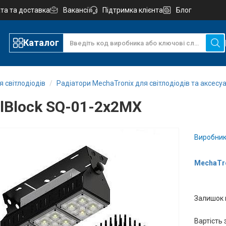
та та доставка
Вакансії
Підтримка клієнта
Блог
Каталог
 світлодіодів
Радіатори MechaTronix для світлодіодів та аксесу
lBlock SQ-01-2x2MX
Виробник
MechaTro
Залишок 
Вартість 