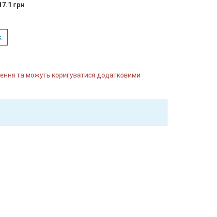
17.1 грн
к
влення та можуть коригуватися додатковими