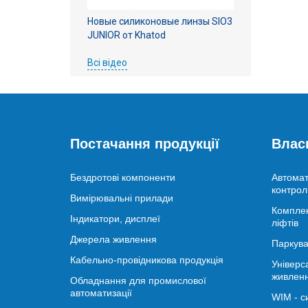
Новые силиконовые линзы SIO3
JUNIOR от Khatod
Всі відео
Постачання продукції
Влас
Бездротові компоненти
Автомат
контрол
Вимірювальні прилади
Комплек
Індикатори, дисплеї
ліфтів
Джерела живлення
Паркува
Кабельно-провідникова продукція
Універс
живлен
Обладнання для промислової
автоматизації
WIM - с