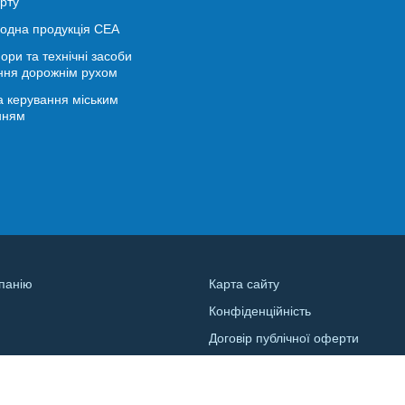
рту
іодна продукція СЕА
ори та технічні засоби
ння дорожнім рухом
 керування міським
нням
панію
Карта сайту
Конфіденційність
и
Договір публічної оферти
а