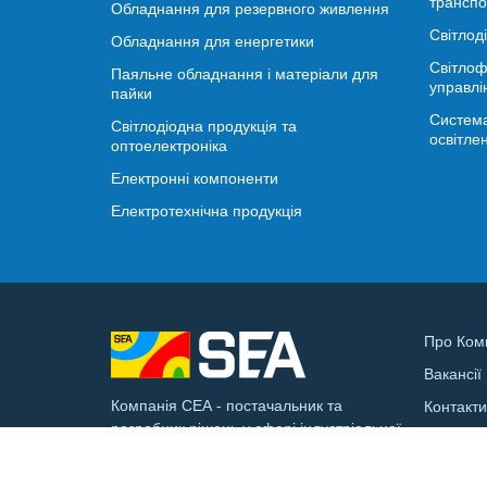
транспо
Обладнання для резервного живлення
Світлод
Обладнання для енергетики
Світлоф
Паяльне обладнання і матеріали для
управлі
пайки
Система
Світлодіодна продукція та
освітле
оптоелектроніка
Електронні компоненти
Електротехнічна продукція
Про Ком
Вакансії
Компанія СЕА - постачальник та
Контакт
розробник рішень у сфері індустріальної
Доставк
електроніки та смарт-інфраструктури