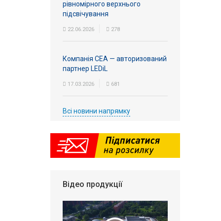
рівномірного верхнього
підсвічування
22.06.2026
278
Компанія СЕА — авторизований
партнер LEDiL
17.03.2026
681
Всі новини напрямку
Відео продукції