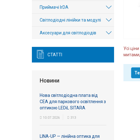
Вхід/
Приймачі IrDA
авторизація
Світлодіодні лінійки та модулі
Виробники
Аксесуари для світлодіодів
Контакти
Усі цін
СТАТТІ
митами,
Доставка
Те
Тех.
Новини
Підтримка
Нова світлодіодна плата від
Блог
СЕА для паркового освітлення з
оптикою LEDiL SITARA
10.07.2026
313
LINA-UP — лінійна оптика для