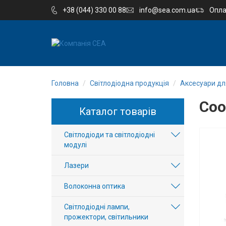
+38 (044) 330 00 88
info@sea.com.ua
Опла
EN
RU
Головна
Світлодіодна продукція
Аксесуари для
Компанія
Coo
Каталог товарів
Каталог
Світлодіоди та світлодіодні
Виробництво
модулі
Послуги
Лазери
Волоконна оптика
Новини
Світлодіодні лампи,
Вакансії
прожектори, світильники