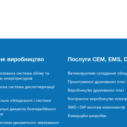
не виробництво
Послуги CEM, EMS,
изована система обліку та
Великовузлове складання обл
ю енергоресурсів
Проєктування друкованих плат
сна система диспетчеризації
Виробництво друкованих плат
Контрактне виробництво електр
льне обладнання і системи
SMD і DIP монтаж компонентів
альні джерела безперебійного
ня
Комерційні розробки
истеми динамічного зважування