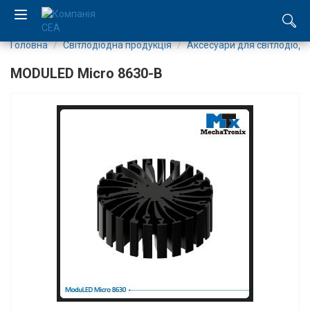
Головна
Світлодіодна продукція
Аксесуари для світлодіоді
EN
MODULED Micro 8630-B
RU
Компанія
Каталог
Виробництво
Послуги
Новини
Вакансії