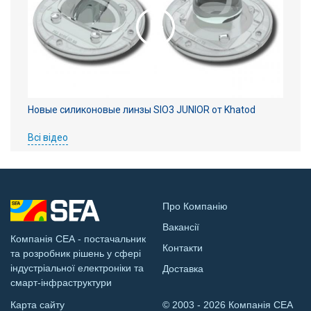
Новые силиконовые линзы SIO3 JUNIOR от Khatod
Всі відео
Про Компанію
Вакансії
Компанія СЕА - постачальник
Контакти
та розробник рішень у сфері
індустріальної електроніки та
Доставка
смарт-інфраструктури
Карта сайту
© 2003 - 2026 Компанія СЕА