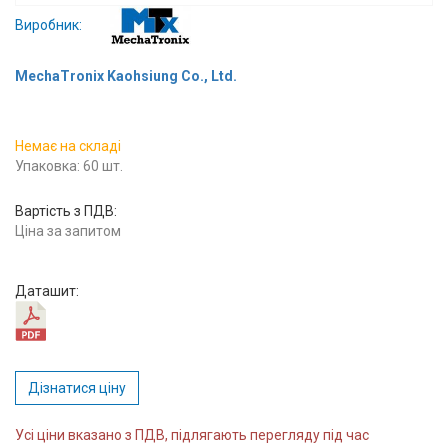
Вхід/
Виробник:
авторизація
MechaTronix Kaohsiung Co., Ltd.
Виробники
Немає на складі
Контакти
Упаковка: 60 шт.
Доставка
Вартість з ПДВ:
Ціна за запитом
Тех.
Підтримка
Даташит:
Блог
Дізнатися ціну
Усі ціни вказано з ПДВ, підлягають перегляду під час