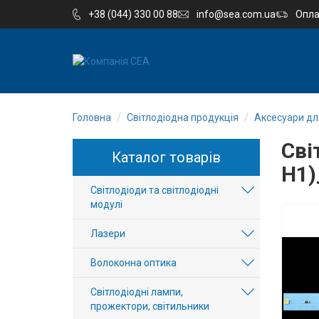
+38 (044) 330 00 88
info@sea.com.ua
Опла
EN
RU
Головна
Світлодіодна продукція
Аксесуари для
Компанія
Сві
Каталог товарів
Каталог
H1)
Світлодіоди та світлодіодні
Виробництво
модулі
Послуги
Лазери
Волоконна оптика
Новини
Світлодіодні лампи,
Вакансії
прожектори, світильники