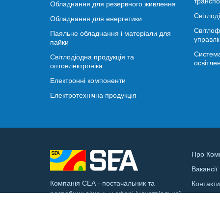
транспо
Обладнання для резервного живлення
Світлод
Обладнання для енергетики
Світлоф
Паяльне обладнання і матеріали для
управлі
пайки
Система
Світлодіодна продукція та
освітле
оптоелектроніка
Електронні компоненти
Електротехнічна продукція
Про Ком
Вакансії
Компанія СЕА - постачальник та
Контакт
розробник рішень у сфері індустріальної
Доставк
електроніки та смарт-інфраструктури