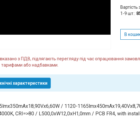
Вартість 
1-9 шт.:
8
В коши
и вказано з ПДВ, підлягають перегляду під час опрацювання замо
 тарифами або надбавками.
хнічні характеристики
5lmx350mAx18,90Vx6,60W / 1120-1165lmx450mAx19,40Vx8,70W
4000K, CRI=>80 / L500,0xW12,0xH1,0mm / PCB FR4, with insta