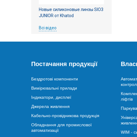
Новые силиконовые линзы SIO3
JUNIOR от Khatod
Всі відео
Постачання продукції
Влас
Бездротові компоненти
Автомат
контрол
Вимірювальні прилади
Комплек
Індикатори, дисплеї
ліфтів
Джерела живлення
Паркува
Кабельно-провідникова продукція
Універс
живлен
Обладнання для промислової
автоматизації
WIM - с