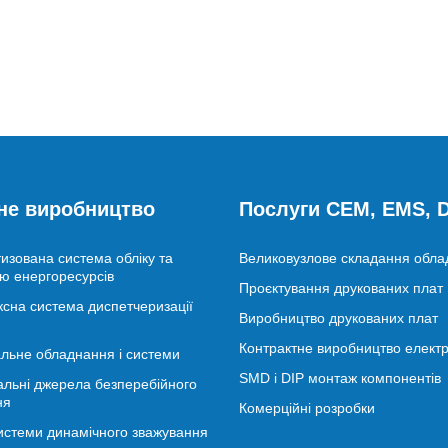
не виробництво
Послуги CEM, EMS,
изована система обліку та
Великовузлове складання обл
ю енергоресурсів
Проєктування друкованих плат
сна система диспетчеризації
Виробництво друкованих плат
Контрактне виробництво електр
льне обладнання і системи
SMD і DIP монтаж компонентів
альні джерела безперебійного
ня
Комерційні розробки
истеми динамічного зважування