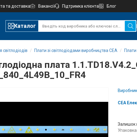
та та доставка
Вакансії
Підтримка клієнта
Блог
Каталог
 світлодіодів
Плати зі світлодіодами виробництва СЕА
Плати
тлодіодна плата 1.1.TD18.V4.
_840_4L49B_10_FR4
Виробник
СЕА Елек
Залишок 
Упаковка: