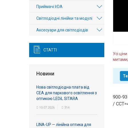
Вхід/
Приймачі IrDA
авторизація
Світлодіодні лінійки та модулі
Виробники
Аксесуари для світлодіодів
Контакти
СТАТТІ
Усі цін
Доставка
митами,
Тех.
Новини
Те
Підтримка
Нова світлодіодна плата від
Блог
СЕА для паркового освітлення з
900-93
оптикою LEDiL SITARA
/ CCT=
10.07.2026
314
LINA-UP — лінійна оптика для