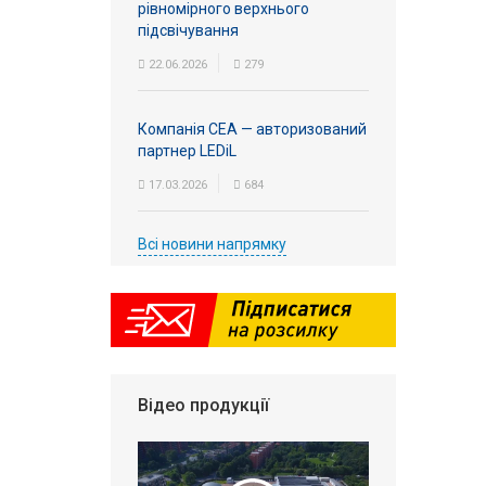
рівномірного верхнього
підсвічування
22.06.2026
279
Компанія СЕА — авторизований
партнер LEDiL
17.03.2026
684
Всі новини напрямку
Відео продукції