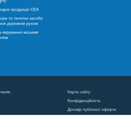
рту
іодна продукція СЕА
ори та технічні засоби
ння дорожнім рухом
 керування міським
нням
панію
Карта сайту
Конфіденційність
и
Договір публічної оферти
а