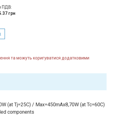
з ПДВ:
5.37 грн
к
влення та можуть коригуватися додатковими
 (at Tj=25C) / Max=450mAx8,70W (at Tc=60C)
lled components