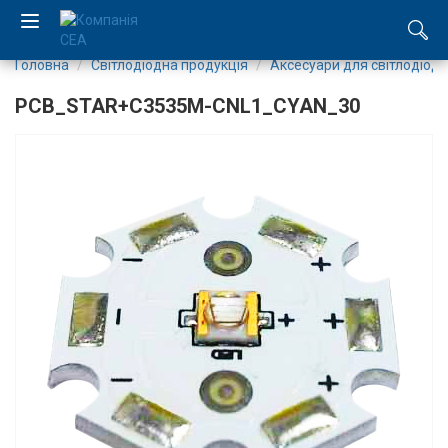
Головна
Світлодіодна продукція
Аксесуари для світлодіоді
EN
PCB_STAR+C3535M-CNL1_CYAN_30
RU
Компанія
Каталог
Виробництво
Послуги
Новини
Вакансії