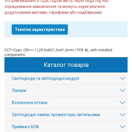
Усі ціни вказано з ПДВ, підлягають перегляду під час
опрацювання замовлення та можуть коригуватися
додатковими митами, тарифами або надбавками.
Технічні характеристики
CCT=Cyan, CRI=>- / L20,0хW21,5хH1,6mm / PCB AL, with installed
components
Каталог товарів
Світлодіоди та світлодіодні модулі
Лазери
Волоконна оптика
Світлодіодні лампи, прожектори, світильники
Приймачі IrDA