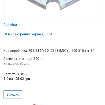
Вхід/
авторизація
Виробники
Виробник:
СЕА Електронікс Україна, ТОВ
Контакти
Доставка
Код виробника: 20.3.ST1.V1.0_C3535M(CY)_500-515nm_30
Тех.
Залишок на складі:
390
шт.
Упаковка: 30 шт.
Підтримка
Вартість з ПДВ:
Блог
1-9 шт.:
95.02 грн
В кошик