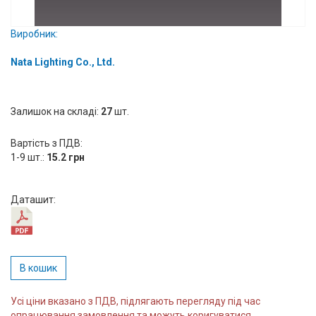
Вхід/
Виробник:
авторизація
Nata Lighting Co., Ltd.
Виробники
Контакти
Залишок на складі:
27
шт.
Доставка
Вартість з ПДВ:
1-9 шт.:
15.2 грн
Тех.
Підтримка
Даташит:
Блог
В кошик
Усі ціни вказано з ПДВ, підлягають перегляду під час
опрацювання замовлення та можуть коригуватися