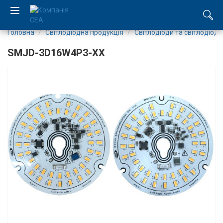
Головна
Світлодіодна продукція
Світлодіоди та світлодіодн
EN
SMJD-3D16W4P3-XX
RU
Компанія
Каталог
Виробництво
Послуги
Новини
Вакансії