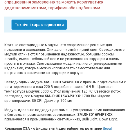
опрацювання замовлення та можуть коригуватися
додатковими митами, тарифами або надбавками.
Технічні характеристики
Круглые светодиодные модули - это современное решение для
подсветки и освещения. Они дают чистый и яркий свет. Светодиодные
модули отличаются повышенной надежностью, большим сроком
службы, имеют небольшой вес и не утяжеляют конструкцию и очень
просты в монтаже. Светодиодные модули являются универсальными
изделиями, которые можно использовать самостоятельно или
встраивать в различные конструкции и корпуса.
Светодиодный модуль
SMJD-3D16W4P3-XX
с прямым подключением к
сети переменного тока 220 В потребляет всего 16.9 Вт. Цветовая
температура модуля: 5000 К. Угол излучения: 120 ºС. Световой поток
светодиодного модуля
SMJD-3D16W4P3-XX
: 1700 Лм. Индекс
цветопередачи: 80 CRI. Диаметр: 100 мм
Модуль идеально подходит для замены устаревших ламп накаливания
в бытовых и промышленных светильниках.
SMJD-3D16W4P3-XX
применяется в промышленных светильниках, Bulb Light, Down Light.
Компания СЭА - официальный дистрибьютор компании
Seoul