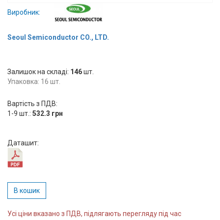
Вхід/
Виробник:
авторизація
Seoul Semiconductor CO., LTD.
Виробники
Залишок на складі:
Контакти
146
шт.
Упаковка: 16 шт.
Доставка
Вартість з ПДВ:
1-9 шт.:
532.3 грн
Тех.
Підтримка
Даташит:
Блог
В кошик
Усі ціни вказано з ПДВ, підлягають перегляду під час