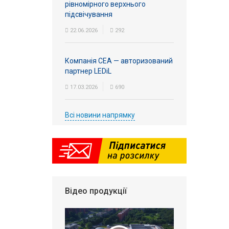
рівномірного верхнього
підсвічування
22.06.2026
292
Компанія СЕА — авторизований
партнер LEDiL
17.03.2026
690
Всі новини напрямку
Відео продукції