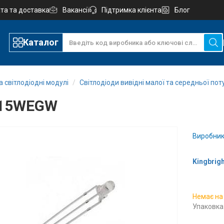
та та доставка
Вакансії
Підтримка клієнта
Блог
Каталог
а світлодіодні модулі
Світлодіоди вивідні малої та середньої пот
115WEGW
Виробник
Kingbrigh
Немає на
Упаковка: