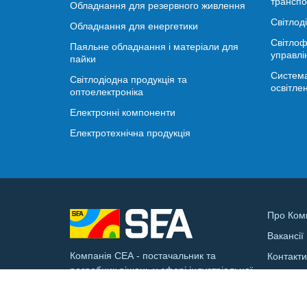
транспо
Обладнання для резервного живлення
Світлод
Обладнання для енергетики
Світлоф
Паяльне обладнання і матеріали для
управлі
пайки
Система
Світлодіодна продукція та
освітле
оптоелектроніка
Електронні компоненти
Електротехнічна продукція
Про Ком
Вакансії
Компанія СЕА - постачальник та
Контакт
розробник рішень у сфері індустріальної
Доставк
електроніки та смарт-інфраструктури