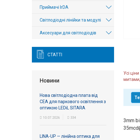
Вхід/
Приймачі IrDA
авторизація
Світлодіодні лінійки та модулі
Виробники
Аксесуари для світлодіодів
Контакти
СТАТТІ
Доставка
Усі цін
Тех.
митами,
Новини
Підтримка
Нова світлодіодна плата від
Те
Блог
СЕА для паркового освітлення з
оптикою LEDiL SITARA
10.07.2026
334
3mm bi
35mcd@
LINA-UP — лінійна оптика для