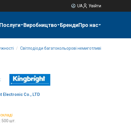
UA
Увійти
Послуги
Виробництво
Бренди
Про нас
ужності
Світлодіоди багатокольорові немиготливі
L-115WEGW
:
t Electronic Co., LTD
 складі
 500 шт.