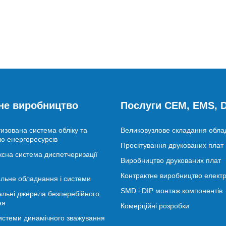
не виробництво
Послуги CEM, EMS,
изована система обліку та
Великовузлове складання обл
ю енергоресурсів
Проєктування друкованих плат
сна система диспетчеризації
Виробництво друкованих плат
Контрактне виробництво електр
льне обладнання і системи
SMD і DIP монтаж компонентів
альні джерела безперебійного
ня
Комерційні розробки
истеми динамічного зважування