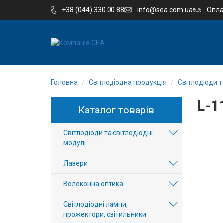
+38 (044) 330 00 88
info@sea.com.ua
Опла
EN
RU
Головна
Світлодіодна продукція
Світлодіоди т
Компанія
L-
Каталог товарів
Каталог
Світлодіоди та світлодіодні
Виробництво
модулі
Послуги
Лазери
Волоконна оптика
Новини
Світлодіодні лампи,
Вакансії
прожектори, світильники