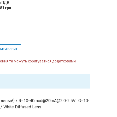
з ПДВ:
.81 грн
:
вити запит
влення та можуть коригуватися додатковими
n,зеленый) / R=10-40mcd@20mA@2.0-2.5V : G=10-
 White Diffused Lens