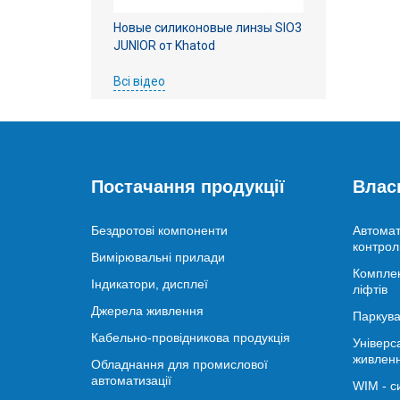
Новые силиконовые линзы SIO3
JUNIOR от Khatod
Всі відео
Постачання продукції
Влас
Бездротові компоненти
Автомат
контрол
Вимірювальні прилади
Комплек
Індикатори, дисплеї
ліфтів
Джерела живлення
Паркува
Кабельно-провідникова продукція
Універс
живлен
Обладнання для промислової
автоматизації
WIM - с