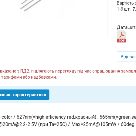
Вартість 
1-9 шт.:
7
Даташит
Відпра
и вказано з ПДВ, підлягають перегляду під час опрацювання замо
 тарифами або надбавками.
хнічні характеристики
-color / 627nm(=high efficiency red,красный) : 565nm(=gree
20mA@2.2-2.5V (при Ta=25C) / Max=25mA@105mW / 60deg. /