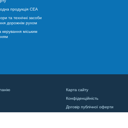
рту
іодна продукція СЕА
ори та технічні засоби
ння дорожнім рухом
 керування міським
нням
панію
Карта сайту
Конфіденційність
и
Договір публічної оферти
а