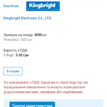
Вхід/
Виробник:
авторизація
Kingbright Electronic Co., LTD
Виробники
Залишок на складі:
Контакти
4000
шт.
Упаковка: 1000 шт.
Доставка
Вартість з ПДВ:
1-9 шт.:
5.03 грн
Тех.
Підтримка
В кошик
Блог
Усі ціни вказано з ПДВ, підлягають перегляду під час
опрацювання замовлення та можуть коригуватися
додатковими митами, тарифами або надбавками.
Технічні характеристики