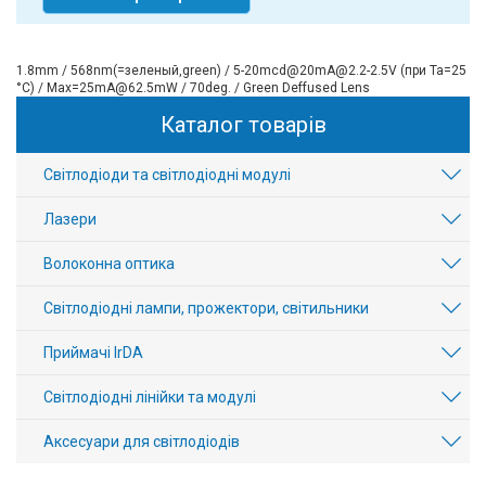
1.8mm / 568nm(=зеленый,green) / 5-20mcd@20mA@2.2-2.5V (при Та=25
°С) / Max=25mA@62.5mW / 70deg. / Green Deffused Lens
Каталог товарів
Світлодіоди та світлодіодні модулі
Лазери
Волоконна оптика
Світлодіодні лампи, прожектори, світильники
Приймачі IrDA
Світлодіодні лінійки та модулі
Аксесуари для світлодіодів