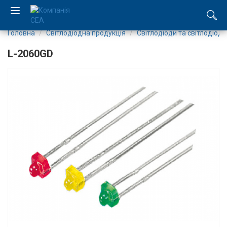
Головна
Світлодіодна продукція
Світлодіоди та світлодіодн
EN
L-2060GD
RU
Компанія
Каталог
Виробництво
Послуги
Новини
Вакансії