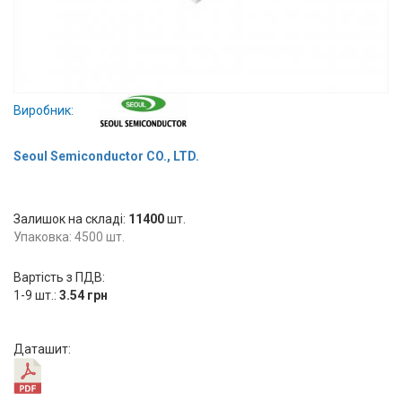
Вхід/
авторизація
Виробники
Виробник:
Контакти
Seoul Semiconductor CO., LTD.
Доставка
Залишок на складі:
Тех.
11400
шт.
Упаковка: 4500 шт.
Підтримка
Вартість з ПДВ:
Блог
1-9 шт.:
3.54 грн
Даташит: