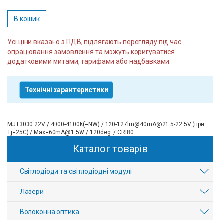
В кошик
Усі ціни вказано з ПДВ, підлягають перегляду під час
опрацювання замовлення та можуть коригуватися
додатковими митами, тарифами або надбавками.
Технічні характеристики
MJT3030 22V / 4000-4100K(=NW) / 120-127lm@40mA@21.5-22.5V (при
Tj=25C) / Max=60mA@1.5W / 120deg. / CRI80
Каталог товарів
Світлодіоди та світлодіодні модулі
Лазери
Волоконна оптика