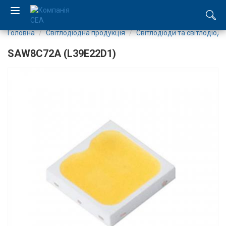
Головна
Світлодіодна продукція
Світлодіоди та світлодіодн
EN
SAW8C72A (L39E22D1)
RU
Компанія
Каталог
Виробництво
Послуги
Новини
Вакансії