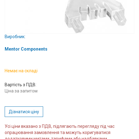
Вхід/
авторизація
Виробники
Виробник:
Контакти
Mentor Components
Доставка
Немає на складі
Тех.
Підтримка
Вартість з ПДВ:
Ціна за запитом
Блог
Дізнатися ціну
Усі ціни вказано з ПДВ, підлягають перегляду під час
опрацювання замовлення та можуть коригуватися
додатковими митами, тарифами або надбавками.