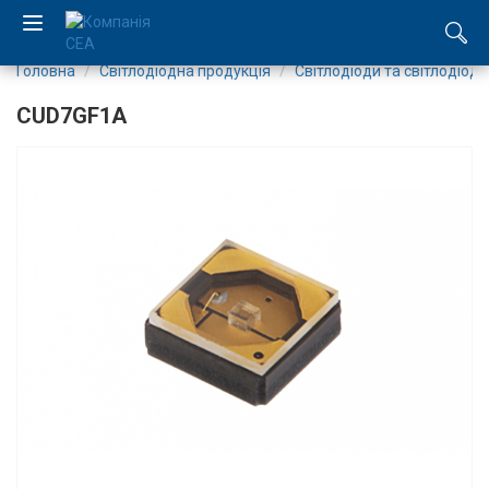
Головна
Світлодіодна продукція
Світлодіоди та світлодіодн
EN
CUD7GF1A
RU
Компанія
Каталог
Виробництво
Послуги
Новини
Вакансії