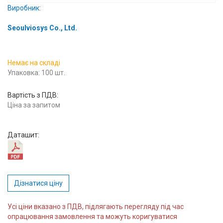
Виробник:
Вхід/
авторизація
Seoulviosys Co., Ltd.
Виробники
Немає на складі
Упаковка: 100 шт.
Контакти
Вартість з ПДВ:
Доставка
Ціна за запитом
Тех.
Даташит:
Підтримка
Блог
Дізнатися ціну
Усі ціни вказано з ПДВ, підлягають перегляду під час
опрацювання замовлення та можуть коригуватися