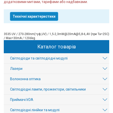
додатковими митами, тарифами або надбавками.
Технічні характеристики
3535 UV / 270-280nm(=уф,UV) / 1,5-2,3mW@20mA@5,8-6,4V (при Ta=25С)
/ Max=30mA / 120deg.
Каталог товарів
Світлодіоди та світлодіодні модулі
Лазери
Волоконна оптика
Світлодіодні лампи, прожектори, світильники
Приймачі IrDA
Світлодіодні лінійки та модулі