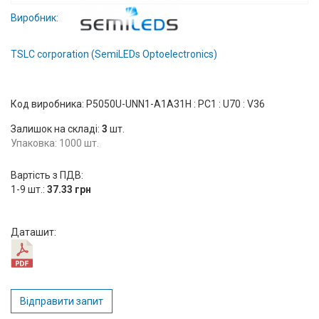
Вхід/
Виробник:
авторизація
TSLC corporation (SemiLEDs Optoelectronics)
Виробники
Код виробника: P5050U-UNN1-A1A31H : PC1 : U70 : V36
Контакти
Залишок на складі:
3
шт.
Доставка
Упаковка: 1000 шт.
Тех.
Вартість з ПДВ:
1-9 шт.:
37.33 грн
Підтримка
Блог
Даташит:
Відправити запит