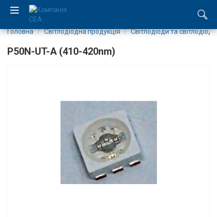
Головна
Світлодіодна продукція
Світлодіоди та світлодіодн
EN
P50N-UT-A (410-420nm)
RU
Компанія
Каталог
Виробництво
Послуги
Новини
Вакансії