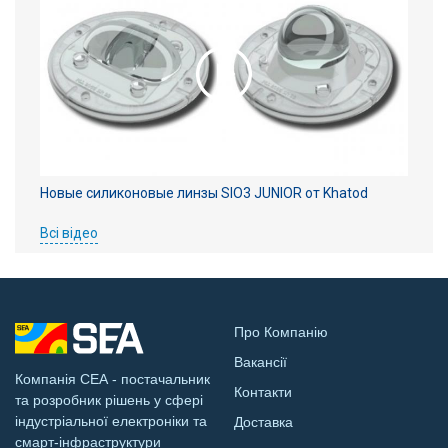
Новые силиконовые линзы SIO3 JUNIOR от Khatod
Всі відео
Про Компанію
Вакансії
Компанія СЕА - постачальник
Контакти
та розробник рішень у сфері
індустріальної електроніки та
Доставка
смарт-інфраструктури