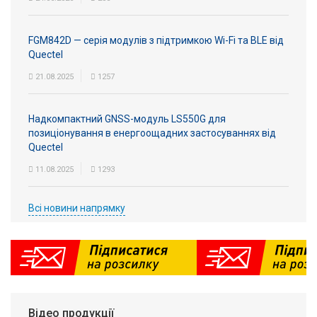
FGM842D — серія модулів з підтримкою Wi-Fi та BLE від
Quectel
21.08.2025
1257
Надкомпактний GNSS-модуль LS550G для
позиціонування в енергоощадних застосуваннях від
Quectel
11.08.2025
1293
Всі новини напрямку
Відео продукції