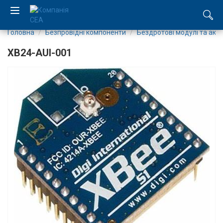
Головна
Безпровідні компоненти
Бездротові модулі та акс
EN
XB24-AUI-001
RU
Компанія
Каталог
Виробництво
Послуги
Новини
Вакансії