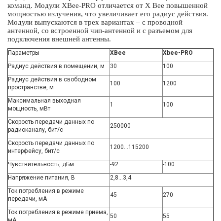
команд. Модули XBee-PRO отличается от X Bee повышенной
мощностью излучения, что увеличивает его радиус действия.
Модули выпускаются в трех вариантах – с проводной
антенной, со встроенной чип-антенной и с разъемом для
подключения внешней антенны.
Параметры
XBee
Xbee-PRO
Радиус действия в помещении, м
30
100
Радиус действия в свободном
100
1200
пространстве, м
Максимальная выходная
1
100
мощность, мВт
Скорость передачи данных по
250000
радиоканалу, бит/с
Скорость передачи данных по
1200…115200
интерфейсу, бит/с
Чувствительность, дБм
-92
-100
Напряжение питания, В
2,8…3,4
Ток потребления в режиме
45
270
передачи, мА
Ток потребления в режиме приема,
50
55
мА