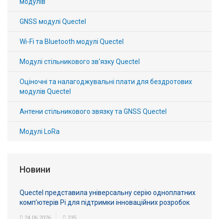
модулів
GNSS модулі Quectel
Wi-Fi та Bluetooth модулі Quectel
Модулі стільникового зв'язку Quectel
Оціночні та налагоджувальні плати для бездротових
модулів Quectel
Антени стільникового звязку та GNSS Quectel
Модулі LoRa
Новини
Quectel представила універсальну серію одноплатних
комп’ютерів Pi для підтримки інноваційних розробок
24.06.2026
235