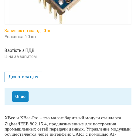
Вхід/
авторизація
Виробники
Залишок на складі:
0
шт.
Упаковка: 20 шт.
Контакти
Вартість з ПДВ:
Ціна за запитом
Доставка
Тех.
Дізнатися ціну
Підтримка
Опис
Блог
XBee и XBee-Pro – это малогабаритный модули стандарта
Zigbee/IEEE 802.15.4, предназначенные для построения
промышленных сетей передачи данных. Управление модулями
осуществляется через интерфейс UART с помощью AT-