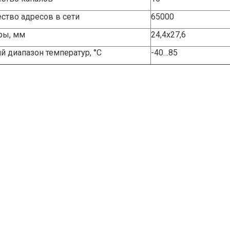
ство адресов в сети
65000
ры, мм
24,4х27,6
й диапазон температур, °С
-40…85