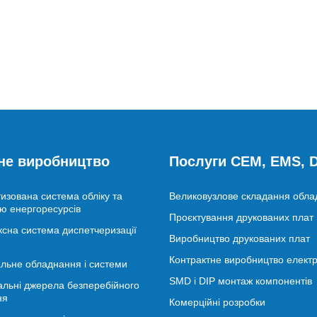
не виробництво
Послуги CEM, EMS,
изована система обліку та
Великовузлове складання обл
ю енергоресурсів
Проєктування друкованих плат
сна система диспетчеризації
Виробництво друкованих плат
Контрактне виробництво електр
льне обладнання і системи
SMD і DIP монтаж компонентів
альні джерела безперебійного
ня
Комерційні розробки