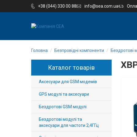
+38 (044) 330 00 88
info@sea.com.ua
Опла
EN
RU
Головна
Безпровідні компоненти
Бездротові м
Компанія
XBP
Каталог товарів
Каталог
Аксесуари для GSM модемів
Виробництво
GPS модулі та аксесуари
Послуги
Бездротові GSM модулі
Новини
Бездротові модулі та
аксесуари для частоти 2,4ГГц
Вакансії