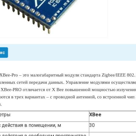
ис
XBee-Pro – это малогабаритный модули стандарта Zigbee/IEEE 802.
енных сетей передачи данных. Управление модулями осуществляе
XBee-PRO отличается от X Bee повышенной мощностью излучения, 
ются в трех вариантах – с проводной антенной, со встроенной чип
.
етры
XBee
 действия в помещении, м
30
 действия в свободном пространстве,