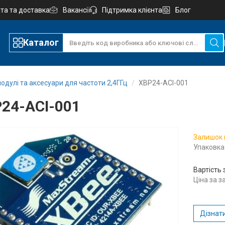
та та доставка
Вакансії
Підтримка клієнта
Блог
Каталог
одулі та аксесуари для частоти 2,4ГГц
XBP24-ACI-001
24-ACI-001
Залишок 
Упаковка:
Вартість 
Ціна за 
Дізнати