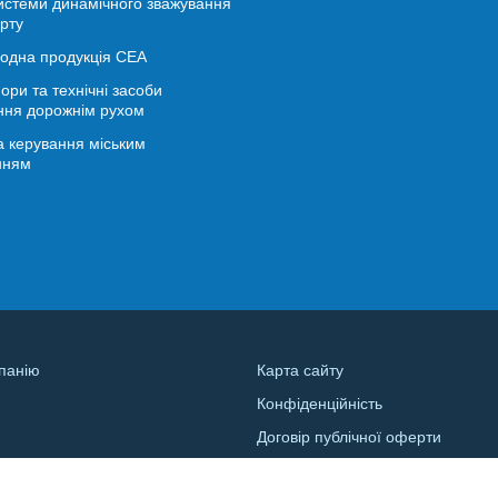
истеми динамічного зважування
рту
іодна продукція СЕА
ори та технічні засоби
ння дорожнім рухом
 керування міським
нням
панію
Карта сайту
Конфіденційність
и
Договір публічної оферти
а