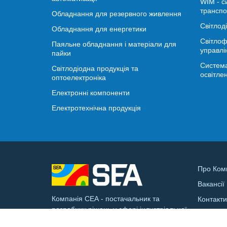
WIM - с
транспо
Обладнання для резервного живлення
Світлод
Обладнання для енергетики
Світлоф
Паяльне обладнання і матеріали для
управлі
пайки
Система
Світлодіодна продукція та
освітле
оптоелектроніка
Електронні компоненти
Електротехнічна продукція
Про Ком
Вакансії
Компанія СЕА - постачальник та
Контакт
розробник рішень у сфері індустріальної
Доставк
електроніки та смарт-інфраструктури