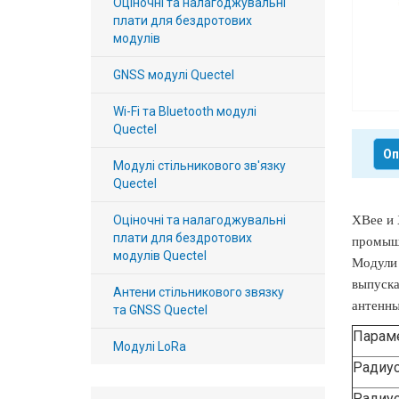
Оціночні та налагоджувальні
Вхід/
плати для бездротових
модулів
авторизація
GNSS модулі Quectel
Виробники
Wi-Fi та Bluetooth модулі
Quectel
Контакти
Оп
Модулі стільникового зв'язку
Доставка
Quectel
Тех.
Оціночні та налагоджувальні
XBee и 
плати для бездротових
промышл
Підтримка
модулів Quectel
Модули 
выпуска
Блог
Антени стільникового звязку
антенны
та GNSS Quectel
Парам
Модулі LoRa
Радиус
Радиус