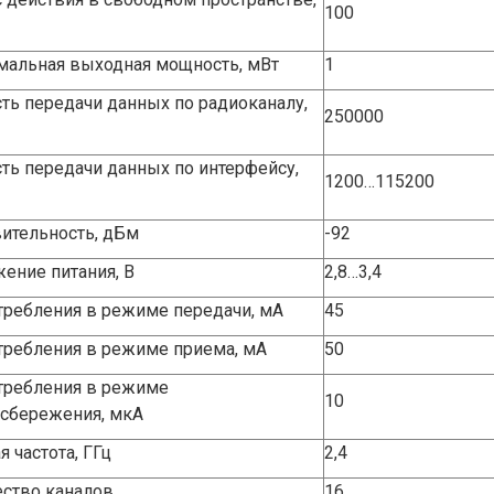
100
альная выходная мощность, мВт
1
ть передачи данных по радиоканалу,
250000
ть передачи данных по интерфейсу,
1200…115200
ительность, дБм
-92
ение питания, В
2,8…3,4
требления в режиме передачи, мА
45
требления в режиме приема, мА
50
требления в режиме
10
сбережения, мкА
я частота, ГГц
2,4
ство каналов
16