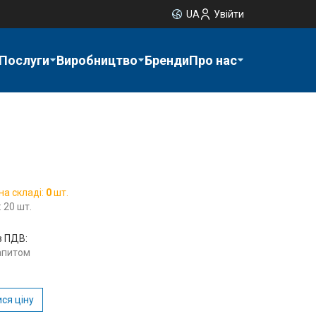
UA
Увійти
Послуги
Виробництво
Бренди
Про нас
на складі:
0
шт.
 20 шт.
з ПДВ:
запитом
ся ціну