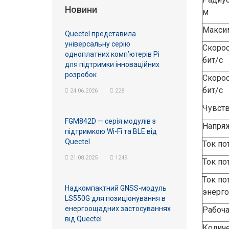
Новини
м
Максим
Quectel представила
універсальну серію
Скорос
одноплатних комп’ютерів Pi
бит/с
для підтримки інноваційних
розробок
Скорос
бит/с
24.06.2026
228
Чувств
FGM842D — серія модулів з
Напряж
підтримкою Wi-Fi та BLE від
Quectel
Ток по
21.08.2025
1249
Ток по
Ток по
Надкомпактний GNSS-модуль
энерго
LS550G для позиціонування в
енергоощадних застосуваннях
Рабоча
від Quectel
Количе