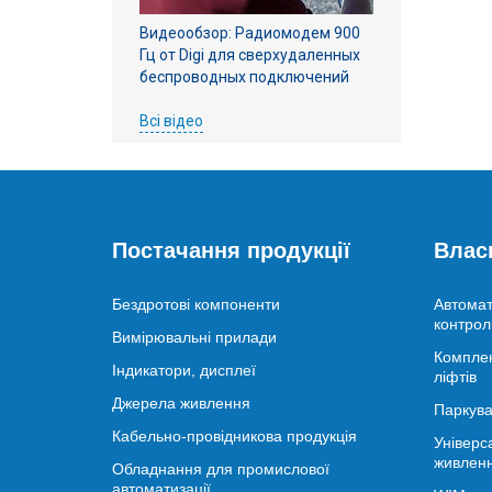
Видеообзор: Радиомодем 900
Гц от Digi для сверхудаленных
беспроводных подключений
Всі відео
Постачання продукції
Влас
Бездротові компоненти
Автомат
контрол
Вимірювальні прилади
Комплек
Індикатори, дисплеї
ліфтів
Джерела живлення
Паркува
Кабельно-провідникова продукція
Універс
живлен
Обладнання для промислової
автоматизації