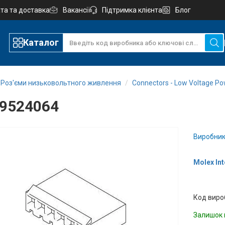
та та доставка
Вакансії
Підтримка клієнта
Блог
Каталог
Роз'єми низьковольтного живлення
Connectors - Low Voltage P
9524064
Виробник
Molex In
Код виро
Залишок 