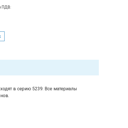
з ПДВ:
к
одят в серию 5239. Все материалы
нов.