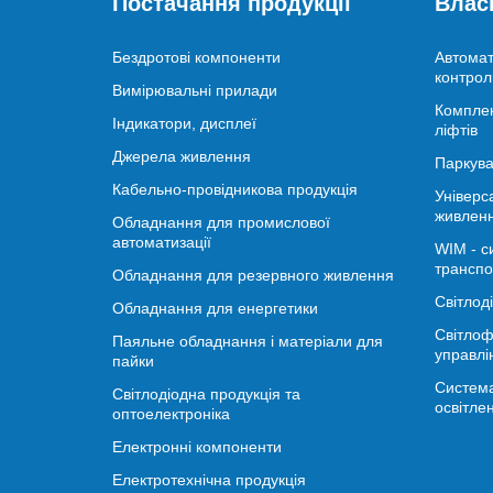
Постачання продукції
Влас
Бездротові компоненти
Автомат
контрол
Вимірювальні прилади
Комплек
Індикатори, дисплеї
ліфтів
Джерела живлення
Паркува
Кабельно-провідникова продукція
Універс
живлен
Обладнання для промислової
автоматизації
WIM - с
транспо
Обладнання для резервного живлення
Світлод
Обладнання для енергетики
Світлоф
Паяльне обладнання і матеріали для
управлі
пайки
Система
Світлодіодна продукція та
освітле
оптоелектроніка
Електронні компоненти
Електротехнічна продукція