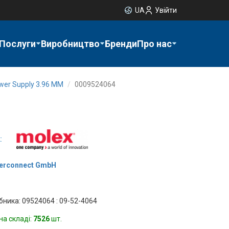
UA
Увійти
Послуги
Виробництво
Бренди
Про нас
ower Supply 3.96 MM
0009524064
:
terconnect GmbH
бника: 09524064 : 09-52-4064
на складі:
7526
шт.