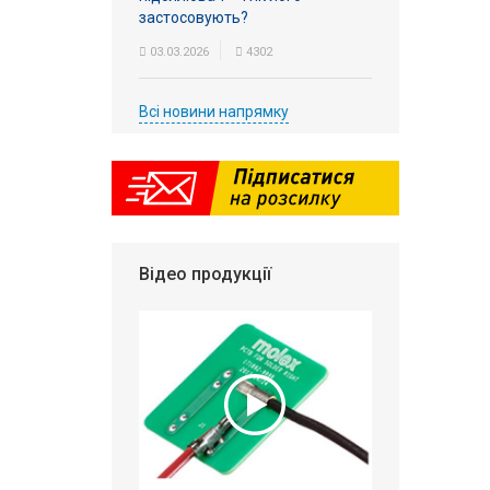
застосовують?
03.03.2026
4302
Всі новини напрямку
Відео продукції