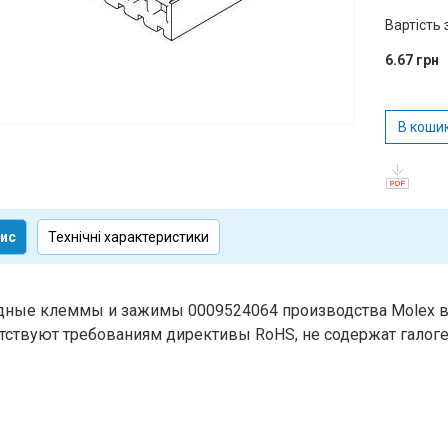
Вартість 
6.67 грн
В коши
ис
Технічні характеристики
ные клеммы и зажимы 0009524064 производства Molex вх
тствуют требованиям директивы RoHS, не содержат галоге