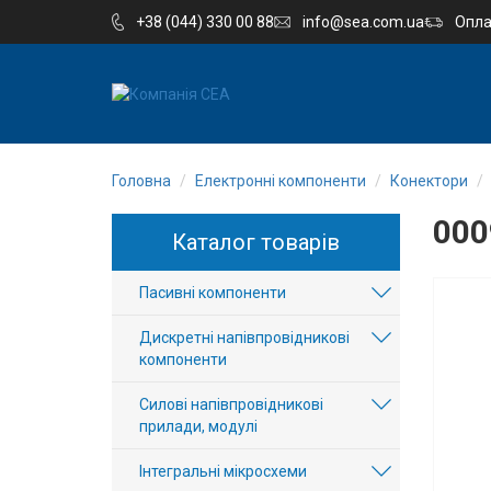
+38 (044) 330 00 88
info@sea.com.ua
Опла
EN
RU
Головна
Електронні компоненти
Конектори
Компанія
000
Каталог товарів
Каталог
Пасивні компоненти
Виробництво
Дискретні напівпровідникові
Послуги
компоненти
Силові напівпровідникові
Новини
прилади, модулі
Вакансії
Інтегральні мікросхеми