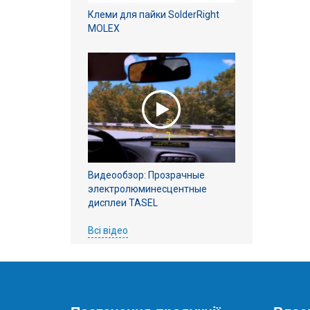
Клеми для пайки SolderRight
MOLEX
Видеообзор: Прозрачные
электролюминесцентные
дисплеи TASEL
Всі відео