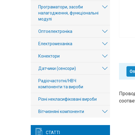
Вхід/
Програматори, засоби
налагодження, функціональні
авторизація
модулі
Виробники
Оптоелектроніка
Електромеханіка
Контакти
Конектори
Доставка
Датчики (сенсори)
Оп
Тех.
Радіочастотні/НВЧ
Підтримка
компоненти та вироби
Провод
Блог
Різні некласифіковані вироби
соотве
Вітчизняні компоненти
СТАТТІ