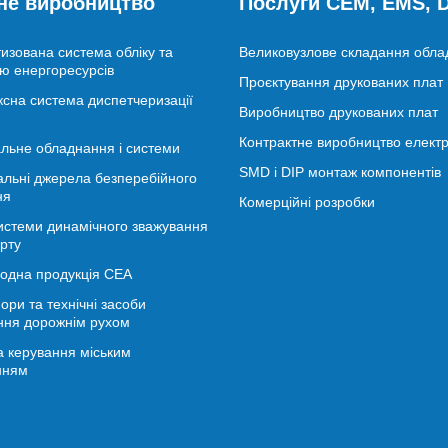
не виробництво
Послуги CEM, EMS,
изована система обліку та
Великовузлове складання обл
ю енергоресурсів
Проєктування друкованих плат
сна система диспетчеризації
Виробництво друкованих плат
Контрактне виробництво електр
льне обладнання і системи
SMD і DIP монтаж компонентів
альні джерела безперебійного
ня
Комерційні розробки
истеми динамічного зважування
рту
іодна продукція СЕА
ори та технічні засоби
ння дорожнім рухом
 керування міським
нням