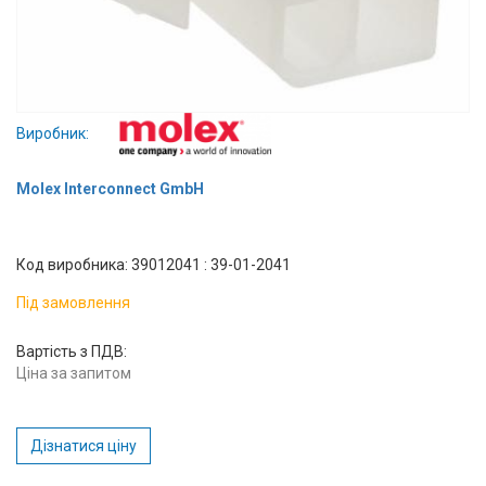
Вхід/
авторизація
Виробники
Виробник:
Контакти
Molex Interconnect GmbH
Доставка
Код виробника: 39012041 : 39-01-2041
Тех.
Підтримка
Під замовлення
Блог
Вартість з ПДВ:
Ціна за запитом
Дізнатися ціну