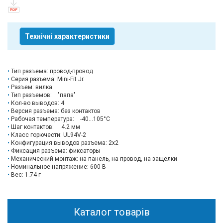
Технічні характеристики
Тип разъема: провод-провод
Серия разъема: Mini-Fit Jr.
Разъем: вилка
Тип разъемов: "папа"
Кол-во выводов: 4
Версия разъема: без контактов
Рабочая температура: -40...105°C
Шаг контактов: 4.2 мм
Класс горючести: UL94V-2
Конфигурация выводов разъема: 2x2
Фиксация разъема: фиксаторы
Механический монтаж: на панель, на провод, на защелки
Номинальное напряжение: 600 В
Вес: 1.74 г
Каталог товарів