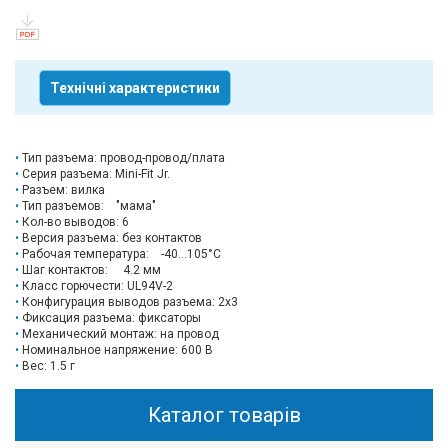
Технічні характеристики
Тип разъема: провод-провод/плата
Серия разъема: Mini-Fit Jr.
Разъем: вилка
Тип разъемов: "мама"
Кол-во выводов: 6
Версия разъема: без контактов
Рабочая температура: -40...105°C
Шаг контактов: 4.2 мм
Класс горючести: UL94V-2
Конфигурация выводов разъема: 2x3
Фиксация разъема: фиксаторы
Механический монтаж: на провод
Номинальное напряжение: 600 В
Вес: 1.5 г
Каталог товарів