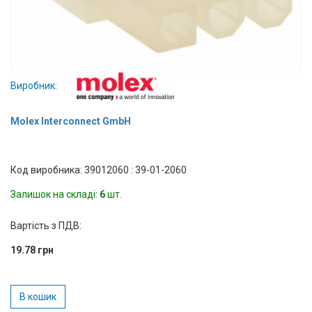
Вхід/
авторизація
Виробники
Виробник:
Контакти
Molex Interconnect GmbH
Доставка
Код виробника: 39012060 : 39-01-2060
Тех.
Підтримка
Залишок на складі:
6
шт.
Блог
Вартість з ПДВ:
19.78 грн
В кошик