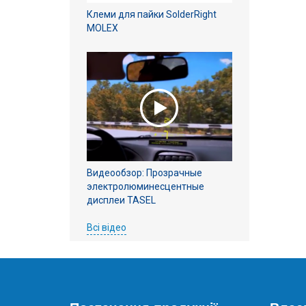
Клеми для пайки SolderRight
MOLEX
Видеообзор: Прозрачные
электролюминесцентные
дисплеи TASEL
Всі відео