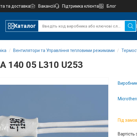
та та доставка
Вакансії
Підтримка клієнта
Блог
Каталог
іка
Вентилятори та Управління тепловими режимами
Термос
A 140 05 L310 U253
Виробник
Microther
Під замо
Вартість 