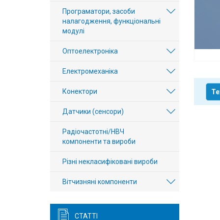
Вхід/
Програматори, засоби
налагодження, функціональні
авторизація
модулі
Виробники
Оптоелектроніка
Електромеханіка
Контакти
Конектори
Те
Доставка
Датчики (сенсори)
Тех.
Радіочастотні/НВЧ
Підтримка
компоненти та вироби
Блог
Різні некласифіковані вироби
Вітчизняні компоненти
СТАТТІ