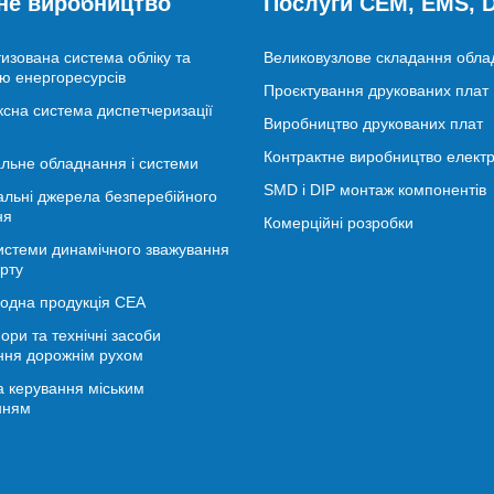
не виробництво
Послуги CEM, EMS,
изована система обліку та
Великовузлове складання обл
ю енергоресурсів
Проєктування друкованих плат
сна система диспетчеризації
Виробництво друкованих плат
Контрактне виробництво електр
льне обладнання і системи
SMD і DIP монтаж компонентів
альні джерела безперебійного
ня
Комерційні розробки
истеми динамічного зважування
рту
іодна продукція СЕА
ори та технічні засоби
ння дорожнім рухом
 керування міським
нням