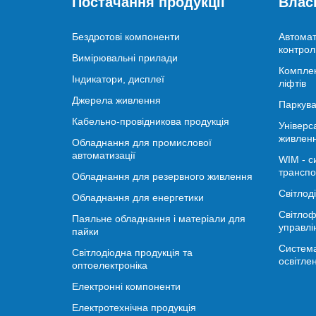
Постачання продукції
Влас
Бездротові компоненти
Автомат
контрол
Вимірювальні прилади
Комплек
Індикатори, дисплеї
ліфтів
Джерела живлення
Паркува
Кабельно-провідникова продукція
Універс
живлен
Обладнання для промислової
автоматизації
WIM - с
транспо
Обладнання для резервного живлення
Світлод
Обладнання для енергетики
Світлоф
Паяльне обладнання і матеріали для
управлі
пайки
Система
Світлодіодна продукція та
освітле
оптоелектроніка
Електронні компоненти
Електротехнічна продукція