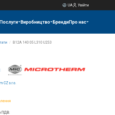
UA
Увійти
Послуги
Виробництво
Бренди
Про нас
тати
B12A 140 05 L310 U253
:
m CZ s.r.o.
влення
з ПДВ: