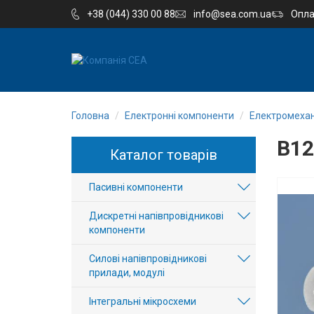
+38 (044) 330 00 88
info@sea.com.ua
Опла
EN
RU
Головна
Електронні компоненти
Електромехан
Компанія
B12
Каталог товарів
Каталог
Пасивні компоненти
Виробництво
Дискретні напівпровідникові
Послуги
компоненти
Силові напівпровідникові
Новини
прилади, модулі
Вакансії
Інтегральні мікросхеми