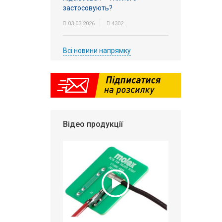
застосовують?
03.03.2026
4302
Всі новини напрямку
Відео продукції