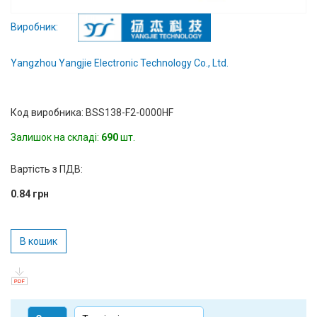
Вхід/
Виробник:
авторизація
Yangzhou Yangjie Electronic Technology Co., Ltd.
Виробники
Контакти
Код виробника: BSS138-F2-0000HF
Залишок на складі:
690
шт.
Доставка
Вартість з ПДВ:
Тех.
Підтримка
0.84 грн
Блог
В кошик