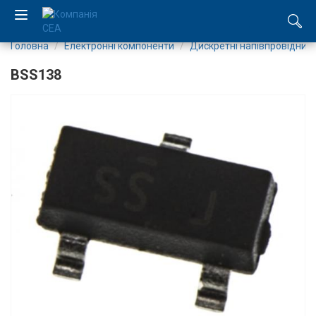
Головна
Електронні компоненти
Дискретні напівпровідник
EN
BSS138
RU
Компанія
Каталог
Виробництво
Послуги
Новини
Вакансії