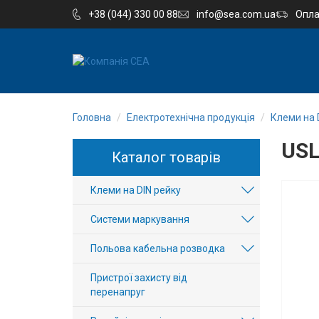
+38 (044) 330 00 88
info@sea.com.ua
Опла
EN
RU
Головна
Електротехнічна продукція
Клеми на 
Компанія
USL
Каталог товарів
Каталог
Клеми на DIN рейку
Виробництво
Системи маркування
Послуги
Польова кабельна розводка
Новини
Пристрої захисту від
перенапруг
Вакансії