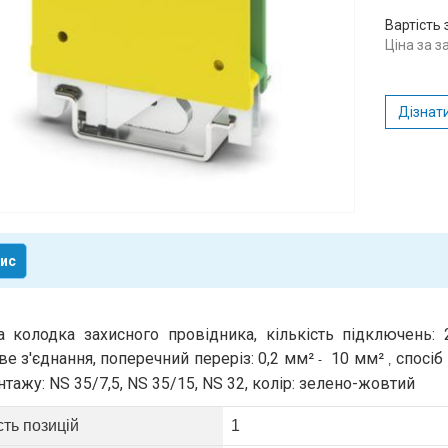
Вартість 
Ціна за 
Дізнати
ис
 колодка захисного провідника, кількість підключень: 2
ве з'єднання, поперечний переріз: 0,2 мм²
10 мм²
спосіб
-
,
нтажу: NS 35/7,5, NS 35/15, NS 32, колір: зелено-жовтий
сть позицій
1