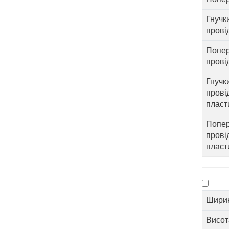
Гнучк
прові
Попер
прові
Гнучк
прові
пласти
Попер
прові
пласт
Шири
Висот