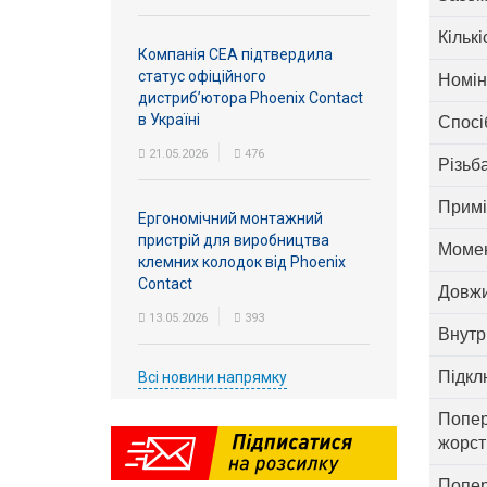
Кількі
Компанія СЕА підтвердила
статус офіційного
Номін
дистриб’ютора Phoenix Contact
в Україні
Спосі
21.05.2026
476
Різьб
Примі
Ергономічний монтажний
пристрій для виробництва
Момен
клемних колодок від Phoenix
Contact
Довжи
13.05.2026
393
Внутр
Підкл
Всі новини напрямку
Попер
жорст
Попер