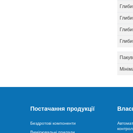
Глиби
Глиби
Глиби
Глиби
Пакув
Мінім
Постачання продукції
Влас
Бездротові компоненти
Автомат
контрол
Вимірювальні прилади