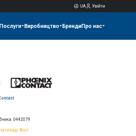
UA
Увійти
Послуги
Виробництво
Бренди
Про нас
:
Contact
бника: 0442079
на складі:
0
шт.