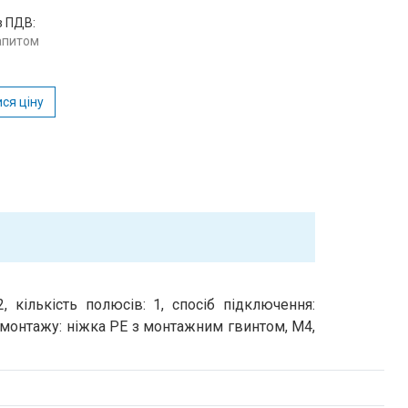
з ПДВ:
запитом
ся ціну
, кількість полюсів: 1, спосіб підключення:
 монтажу: ніжка PE з монтажним гвинтом, M4,