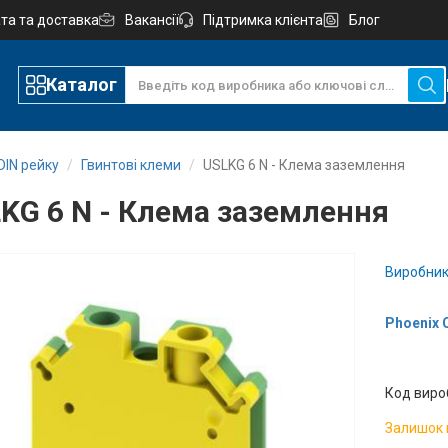
та та доставка
Вакансії
Підтримка клієнта
Блог
Каталог
DIN рейку
Гвинтові клеми
USLKG 6 N - Клема заземлення
KG 6 N - Клема заземлення
Виробник
Phoenix 
Код виро
Залишок 