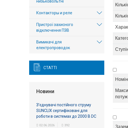
низьковольтні
Кільк
Контакторы и реле
Кількі
Пристрої захисного
Харак
відключення ПЗВ
Катег
Вимикачі для
електропроводок
Ступі
СТАТТІ
Номін
Макси
Новини
потуж
З’єднувачі постійного струму
SUNCLIX сертифіковані для
роботи в системах до 2000 В DC
02.06.2026
392
Зазем