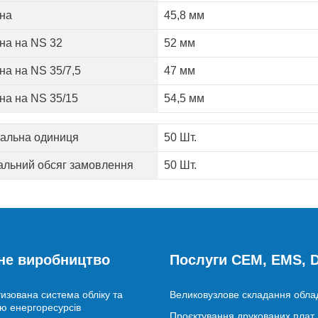
на
45,8 мм
на на NS 32
52 мм
на на NS 35/7,5
47 мм
на на NS 35/15
54,5 мм
альна одиниця
50 Шт.
альний обсяг замовлення
50 Шт.
не виробництво
Послуги CEM, EMS,
изована система обліку та
Великовузлове складання обл
ю енергоресурсів
Проєктування друкованих плат