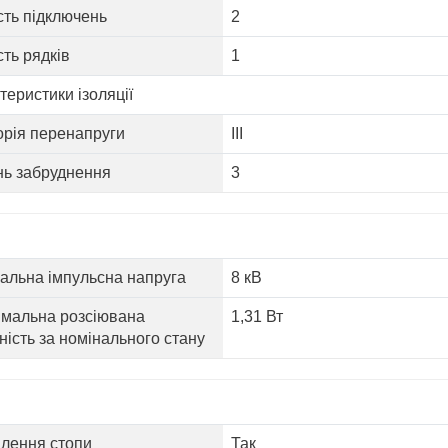
ість підключень
2
сть рядків
1
теристики ізоляції
орія перенапруги
III
нь забруднення
3
альна імпульсна напруга
8 кВ
мальна розсіювана
1,31 Вт
ність за номінального стану
лення стопи
Так