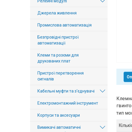
Релейні модулі
Вхід/
Джерела живлення
авторизація
Промислова автоматизація
Виробники
Безпровідні пристрої
Контакти
автоматизації
Клеми та розєми для
Доставка
друкованих плат
Тех.
Пристрої перетворення
Оп
сигналів
Підтримка
Кабельні муфти та з'єднувачі
Блог
Клемна
Електромонтажний інструмент
гвинто
тип мо
Корпуси та аксесуари
Кількі
Вимикачі автоматичні