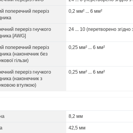
ий поперечний переріз
0,2 мм² ... 6 мм²
дника
ечний переріз гнучкого
24 ... 10 (перетворено згідно 
дника [AWG]
ий поперечний переріз
0,25 мм² ... 6 мм²
дника (наконечник без
кової гільзи)
ечний переріз гнучкого
0,25 мм² ... 6 мм²
дника (наконечник з
иковою втулкою)
на
8,2 мм
а
42,5 мм