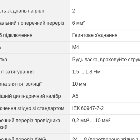
сть з'єднань на рівні
2
альний поперечний переріз
6 мм²
б підключення
Гвинтове з'єднання
а
М4
тка
Будь ласка, враховуйте стр
т затягування
1,5 ... 1,8 Нм
на зняття ізоляції
10 мм
ішній циліндричний калібр
А5
ючення згідно зі стандартом
ІЕК 60947-7-2
ечний переріз провідника
0,2 мм² ... 10 мм²
кий
ечний переріз AWG
24 ... 8 (перетворено згідно з