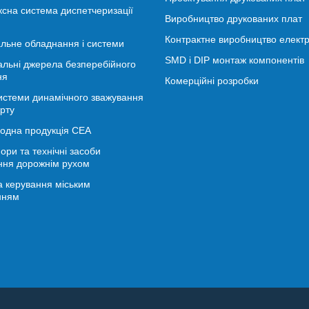
сна система диспетчеризації
Виробництво друкованих плат
Контрактне виробництво електр
льне обладнання і системи
SMD і DIP монтаж компонентів
альні джерела безперебійного
ня
Комерційні розробки
истеми динамічного зважування
рту
іодна продукція СЕА
ори та технічні засоби
ння дорожнім рухом
 керування міським
нням