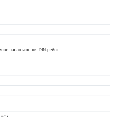
умове навантаження DIN-рейок.
 IEC)