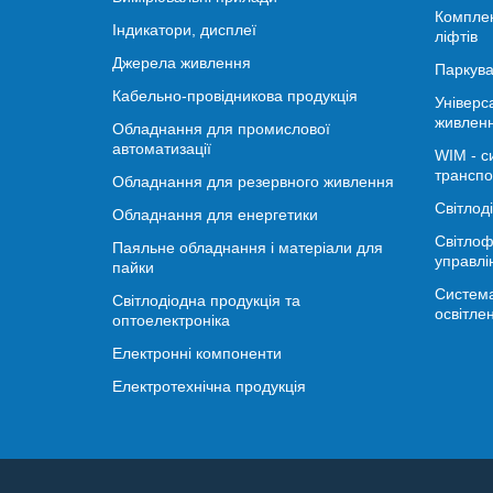
Комплек
Індикатори, дисплеї
ліфтів
Джерела живлення
Паркува
Кабельно-провідникова продукція
Універс
живлен
Обладнання для промислової
автоматизації
WIM - с
транспо
Обладнання для резервного живлення
Світлод
Обладнання для енергетики
Світлоф
Паяльне обладнання і матеріали для
управлі
пайки
Система
Світлодіодна продукція та
освітле
оптоелектроніка
Електронні компоненти
Електротехнічна продукція