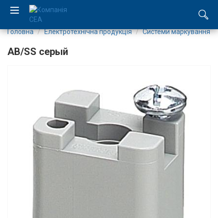
Головна
Електротехнічна продукція
Системи маркування
EN
AB/SS серый
RU
Компанія
Каталог
Виробництво
Послуги
Новини
Вакансії