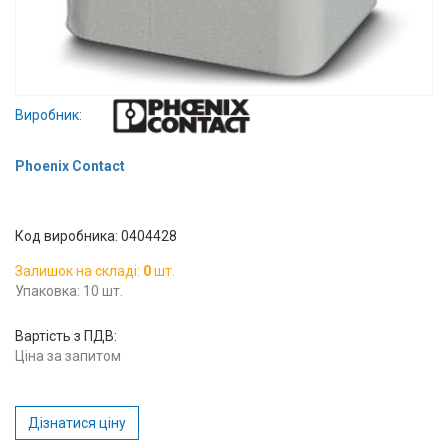
Вхід/
авторизація
Виробники
Виробник:
Контакти
Phoenix Contact
Доставка
Код виробника: 0404428
Тех.
Залишок на складі:
0
шт.
Підтримка
Упаковка: 10 шт.
Блог
Вартість з ПДВ:
Ціна за запитом
Дізнатися ціну