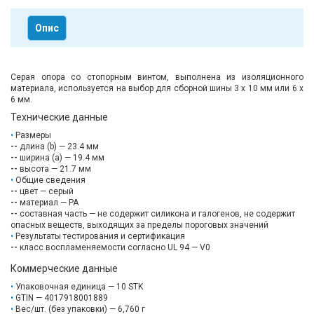
Опис
Серая опора со стопорным винтом, выполнена из изоляционного
материала, используется на выбор для сборной шины 3 x 10 мм или 6 х
6 мм.
Технические данные
Размеры
--
длина (b) — 23.4 мм
--
ширина (a) — 19.4 мм
--
высота — 21.7 мм
Общие сведения
--
цвет — серый
--
материал — PA
--
составная часть — не содержит силикона и галогенов, не содержит
опасных веществ, выходящих за пределы пороговых значений
Результаты тестирования и сертификация
--
класс воспламеняемости согласно UL 94 — V0
Коммерческие данные
Упаковочная единица — 10 STK
GTIN — 4017918001889
Вес/шт. (без упаковки) — 6,760 г