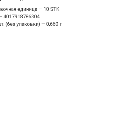
вочная единица — 10 STK
— 4017918786304
т. (без упаковки) — 0,660 г