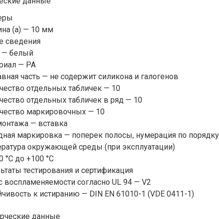
еские данные
еры
на (a) — 10 мм
е сведения
 — белый
риал — PA
вная часть — не содержит силикона и галогенов
чество отдельных табличек — 10
ество отдельных табличек в ряд — 10
чество маркировочных — 10
монтажа — вставка
ная маркировка — поперек полосы, нумерация по порядку 
ратура окружающей среды (при эксплуатации)
0 °C до +100 °C
ьтаты тестирования и сертификация
с воспламеняемости согласно UL 94 — V2
чивость к истиранию — DIN EN 61010-1 (VDE 0411-1)
рческие данные