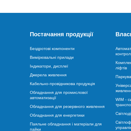
Постачання продукції
Влас
Бездротові компоненти
Автомат
контрол
Вимірювальні прилади
Комплек
Індикатори, дисплеї
ліфтів
Джерела живлення
Паркува
Кабельно-провідникова продукція
Універс
живлен
Обладнання для промислової
автоматизації
WIM - с
транспо
Обладнання для резервного живлення
Світлод
Обладнання для енергетики
Світлоф
Паяльне обладнання і матеріали для
управлі
пайки