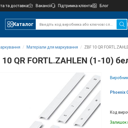
та та доставка
Вакансії
Підтримка клієнта
Блог
Каталог
маркування
Матеріали для маркування
ZBF 10 QR FORTL.ZAHLE
 10 QR FORTL.ZAHLEN (1-10) б
Виробник
Phoenix 
Код виро
Залишок 