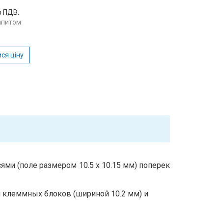
з ПДВ:
запитом
ся ціну
ями (поле размером 10.5 х 10.15 мм) поперек
 клеммных блоков (шириной 10.2 мм) и