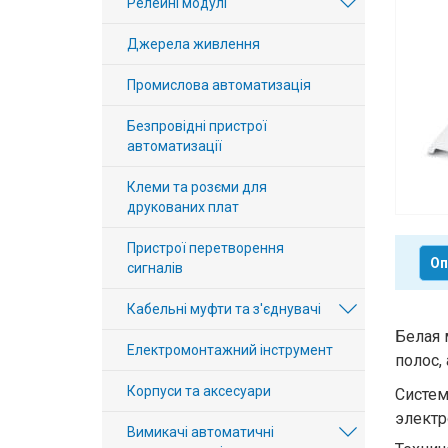
Релейні модулі
Вхід/
Джерела живлення
авторизація
Промислова автоматизація
Виробники
Безпровідні пристрої
Контакти
автоматизації
Клеми та розєми для
Доставка
друкованих плат
Тех.
Пристрої перетворення
Оп
сигналів
Підтримка
Кабельні муфти та з'єднувачі
Блог
Белая 
Електромонтажний інструмент
полос,
Корпуси та аксесуари
Систем
электр
Вимикачі автоматичні