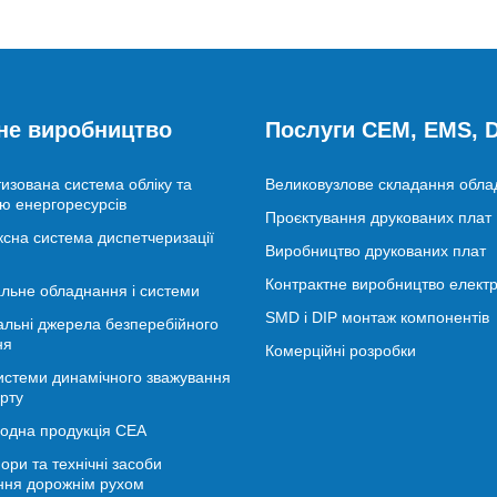
не виробництво
Послуги CEM, EMS,
изована система обліку та
Великовузлове складання обл
ю енергоресурсів
Проєктування друкованих плат
сна система диспетчеризації
Виробництво друкованих плат
Контрактне виробництво електр
льне обладнання і системи
SMD і DIP монтаж компонентів
альні джерела безперебійного
ня
Комерційні розробки
истеми динамічного зважування
рту
іодна продукція СЕА
ори та технічні засоби
ння дорожнім рухом