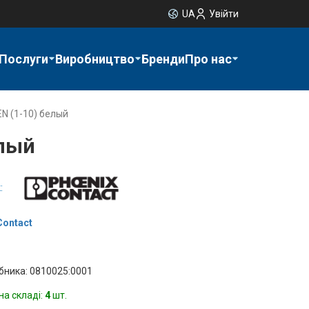
UA
Увійти
Послуги
Виробництво
Бренди
Про нас
N (1-10) белый
елый
:
Contact
бника: 0810025:0001
на складі:
4
шт.