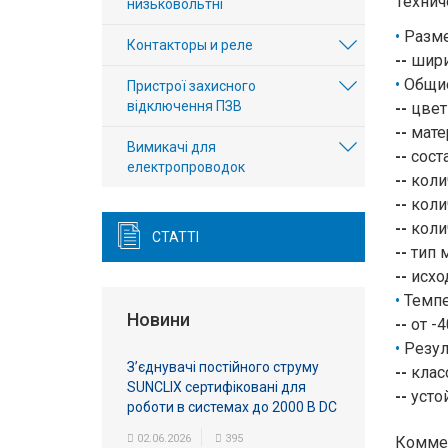
Технич
низьковольтні
Разм
Контакторы и реле
--
шири
Общи
Пристрої захисного
відключення ПЗВ
--
цвет
--
мате
Вимикачі для
--
соста
електропроводок
--
коли
--
колич
--
коли
СТАТТІ
--
тип 
--
исход
Темпе
Новини
--
от -4
Резул
З’єднувачі постійного струму
--
клас
SUNCLIX сертифіковані для
--
устой
роботи в системах до 2000 В DC
02.06.2026
395
Комме