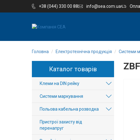
+38 (044) 330 00 88
info@sea.com.ua
Опла
EN
RU
Головна
Електротехнічна продукція
Системи 
Компанія
ZBF
Каталог товарів
Каталог
Клеми на DIN рейку
Виробництво
Системи маркування
Послуги
Польова кабельна розводка
Новини
Пристрої захисту від
перенапруг
Вакансії