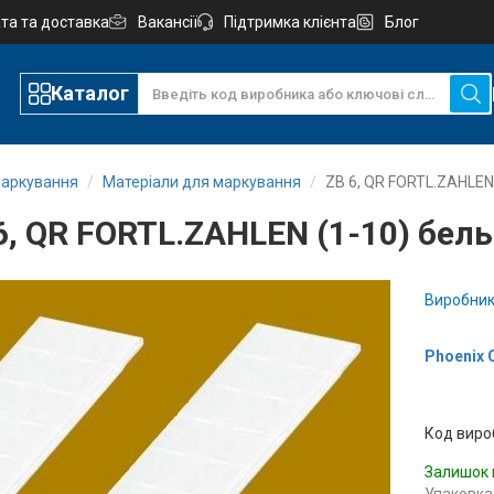
та та доставка
Вакансії
Підтримка клієнта
Блог
Каталог
маркування
Матеріали для маркування
ZB 6, QR FORTL.ZAHLEN
6, QR FORTL.ZAHLEN (1-10) бел
Виробник
Phoenix 
Код виро
Залишок 