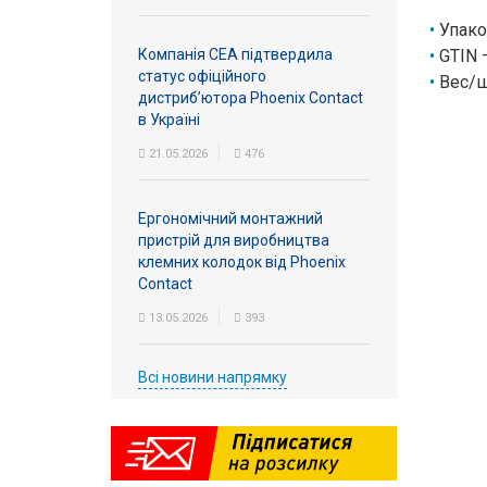
Упако
Компанія СЕА підтвердила
GTIN 
статус офіційного
Вес/ш
дистриб’ютора Phoenix Contact
в Україні
21.05.2026
476
Ергономічний монтажний
пристрій для виробництва
клемних колодок від Phoenix
Contact
13.05.2026
393
Всі новини напрямку