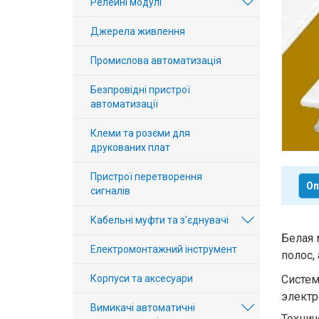
Релейні модулі
Вхід/
Джерела живлення
авторизація
Промислова автоматизація
Виробники
Безпровідні пристрої
Контакти
автоматизації
Клеми та розєми для
Доставка
друкованих плат
Тех.
Пристрої перетворення
Оп
сигналів
Підтримка
Кабельні муфти та з'єднувачі
Блог
Белая 
Електромонтажний інструмент
полос, 
Корпуси та аксесуари
Систем
электр
Вимикачі автоматичні
Технич