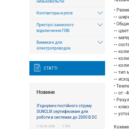
низьковольтні
Разм
Контакторы и реле
--
ширин
Общи
Пристрої захисного
--
цвет
відключення ПЗВ
--
мате
Вимикачі для
--
соста
електропроводок
--
коли
--
колич
--
коли
СТАТТІ
--
тип 
--
исход
Темпе
Новини
--
от -4
Резул
З’єднувачі постійного струму
--
клас
SUNCLIX сертифіковані для
--
устой
роботи в системах до 2000 В DC
Комме
02.06.2026
392