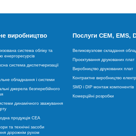
не виробництво
Послуги CEM, EMS,
изована система обліку та
Великовузлове складання обл
ю енергоресурсів
Проєктування друкованих плат
сна система диспетчеризації
Виробництво друкованих плат
Контрактне виробництво електр
льне обладнання і системи
SMD і DIP монтаж компонентів
альні джерела безперебійного
ня
Комерційні розробки
истеми динамічного зважування
рту
іодна продукція СЕА
ори та технічні засоби
ння дорожнім рухом