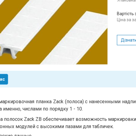
Упаковка:
Вартість 
Ціна за 
Дізнати
ис
маркировочная планка Zack (полоса) с нанесенными надпи
а именно, числами по порядку 1 - 10.
а полосок Zack ZB обеспечивает возможность маркировки
онных модулей с высокими пазами для табличек.
еские данные