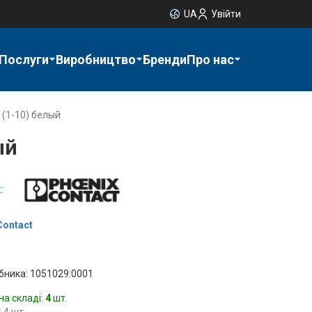
UA
Увійти
Послуги
Виробництво
Бренди
Про нас
 (1-10) белый
ый
:
Contact
бника: 1051029:0001
на складі:
4
шт.