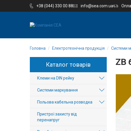
+38 (044) 330 00 88
info@sea.com.ua
Опла
EN
RU
Головна
Електротехнічна продукція
Системи 
Компанія
ZB 
Каталог товарів
Каталог
Клеми на DIN рейку
Виробництво
Системи маркування
Послуги
Польова кабельна розводка
Новини
Пристрої захисту від
перенапруг
Вакансії