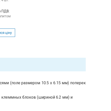
 4 шт.
з ПДВ:
запитом
ся ціну
сями (поле размером 10.5 х 6.15 мм) поперек
 клеммных блоков (шириной 6.2 мм) и