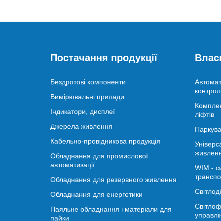
Постачання продукції
Влас
Бездротові компоненти
Автомат
контрол
Вимірювальні прилади
Комплек
Індикатори, дисплеї
ліфтів
Джерела живлення
Паркува
Кабельно-провідникова продукція
Універс
живлен
Обладнання для промислової
автоматизації
WIM - с
транспо
Обладнання для резервного живлення
Світлод
Обладнання для енергетики
Світлоф
Паяльне обладнання і матеріали для
управлі
пайки