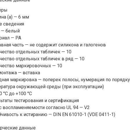
еры
а (a) — 6 мм
е сведения
 — белый
риал — PA
вная часть — не содержит силикона и галогенов
чество отдельных табличек — 10
ество отдельных табличек в ряд — 10
чество маркировочных — 10
монтажа — вставка
ная маркировка — поперек полосы, нумерация по порядку 
ратура окружающей среды (при эксплуатации)
0 °C до +100 °C
ьтаты тестирования и сертификация
с воспламеняемости согласно UL 94 — V2
чивость к истиранию — DIN EN 61010-1 (VDE 0411-1)
рческие данные