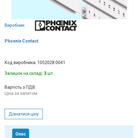
Вхід/
авторизація
Виробник:
Виробники
Phoenix Contact
Контакти
Доставка
Код виробника: 1052028:0041
Залишок на складі:
3
шт.
Тех.
Підтримка
Вартість з ПДВ:
Ціна за запитом
Блог
Дізнатися ціну
Опис