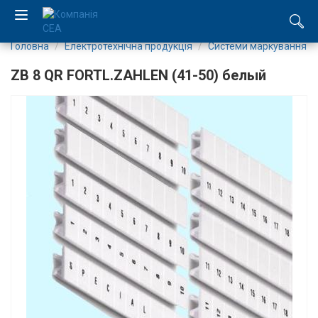
Головна
Електротехнічна продукція
Системи маркування
EN
ZB 8 QR FORTL.ZAHLEN (41-50) белый
RU
Компанія
Каталог
Виробництво
Послуги
Новини
Вакансії