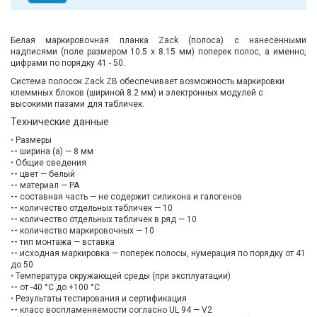
Белая маркировочная планка Zack (полоса) с нанесенными
надписями (поле размером 10.5 х 8.15 мм) поперек полос, а именно,
цифрами по порядку 41 - 50.
Система полосок Zack ZB обеспечивает возможность маркировки
клеммных блоков (шириной 8.2 мм) и электронных модулей с
высокими пазами для табличек.
Технические данные
Размеры
--
ширина (a) — 8 мм
Общие сведения
--
цвет — белый
--
материал — PA
--
составная часть — не содержит силикона и галогенов
--
количество отдельных табличек — 10
--
количество отдельных табличек в ряд — 10
--
количество маркировочных — 10
--
тип монтажа — вставка
--
исходная маркировка — поперек полосы, нумерация по порядку от 41
до 50
Температура окружающей среды (при эксплуатации)
--
от -40 °C до +100 °C
Результаты тестирования и сертификация
--
класс воспламеняемости согласно UL 94 — V2