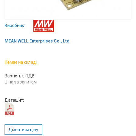
Вхід/
авторизація
Виробник:
Виробники
MEAN WELL Enterprises Co., Ltd
Контакти
Доставка
Немає на складі
Тех.
Вартість з ПДВ:
Ціна за запитом
Підтримка
Блог
Даташит:
Дізнатися ціну