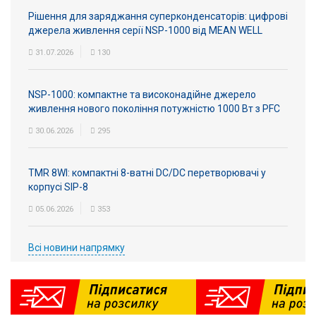
Рішення для заряджання суперконденсаторів: цифрові
джерела живлення серії NSP-1000 від MEAN WELL
31.07.2026
130
NSP-1000: компактне та високонадійне джерело
живлення нового покоління потужністю 1000 Вт з PFC
30.06.2026
295
TMR 8WI: компактні 8-ватні DC/DC перетворювачі у
корпусі SIP-8
05.06.2026
353
Всі новини напрямку