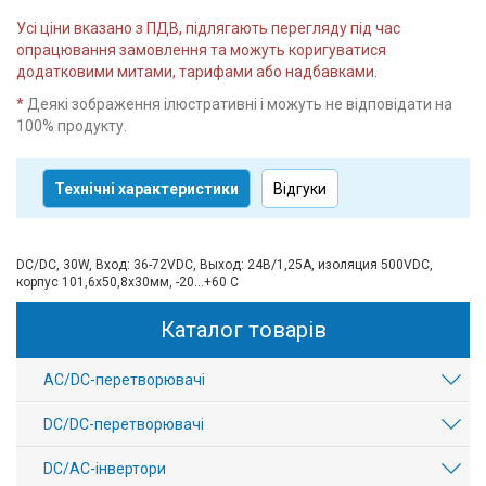
Усі ціни вказано з ПДВ, підлягають перегляду під час
опрацювання замовлення та можуть коригуватися
додатковими митами, тарифами або надбавками.
*
Деякі зображення ілюстративні і можуть не відповідати на
100% продукту.
Технічні характеристики
Відгуки
DC/DC, 30W, Вход: 36-72VDC, Выход: 24В/1,25A, изоляция 500VDC,
корпус 101,6х50,8х30мм, -20...+60 С
Каталог товарів
AC/DC-перетворювачі
DC/DC-перетворювачі
DC/AC-інвертори