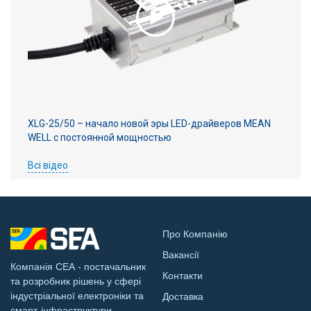
XLG-25/50 – начало новой эры LED-драйверов MEAN
WELL с постоянной мощностью
Всі відео
Про Компанію
Вакансії
Компанія СЕА - постачальник
Контакти
та розробник рішень у сфері
індустріальної електроніки та
Доставка
смарт-інфраструктури