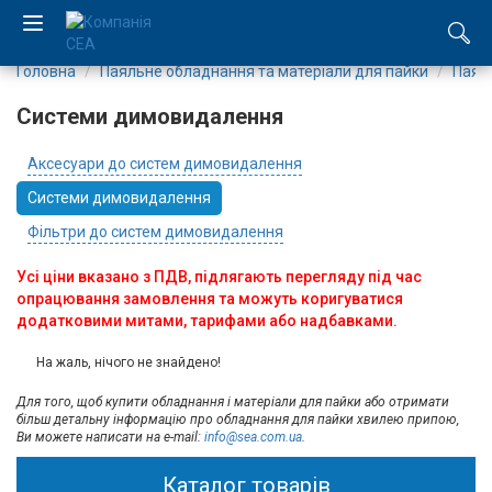
Головна
Паяльне обладнання та матеріали для пайки
Паял
EN
Системи димовидалення
RU
Аксесуари до систем димовидалення
Компанія
Системи димовидалення
Фільтри до систем димовидалення
Каталог
Усі ціни вказано з ПДВ, підлягають перегляду під час
опрацювання замовлення та можуть коригуватися
Виробництво
додатковими митами, тарифами або надбавками.
Послуги
На жаль, нічого не знайдено!
Для того, щоб купити обладнання і матеріали для пайки або отримати
Новини
більш детальну інформацію про обладнання для пайки хвилею припою,
Ви можете написати на e-mail:
info@sea.com.ua
.
Вакансії
Каталог товарів