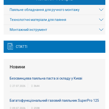
Вхід/
Паяльне обладнання для ручного монтажу
авторизація
Технологічні матеріали для паяння
Виробники
Монтажний інструмент
Контакти
СТАТТІ
Доставка
Тех.
Новини
Підтримка
Блог
Безсвинцева паяльна паста зі складу у Києві
27.07.2026
3644
Багатофункціональний газовий паяльник SuperPro 125
09.07.2026
2598