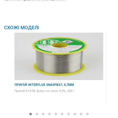
СХОЖІ МОДЕЛІ
ПРИПІЙ INTERFLUX SN63PB37, 0,7ММ
ПРИ
Припій IF14-09, флюс no clean 0,9%, 500 г
Прип