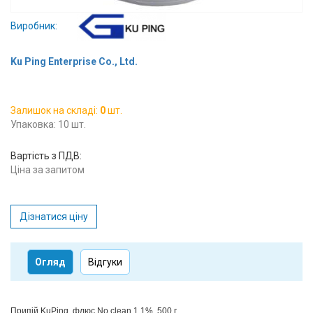
Вхід/
Виробник:
авторизація
Ku Ping Enterprise Co., Ltd.
Виробники
Контакти
Залишок на складі:
0
шт.
Упаковка: 10 шт.
Доставка
Вартість з ПДВ:
Ціна за запитом
Тех.
Підтримка
Дізнатися ціну
Блог
Огляд
Відгуки
Припій KuPing, флюс No clean 1,1%, 500 г