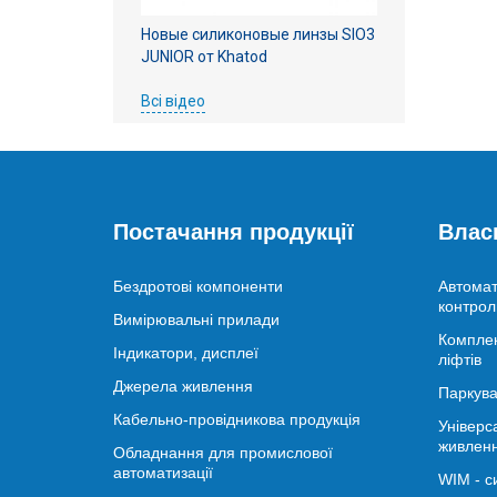
Новые силиконовые линзы SIO3
JUNIOR от Khatod
Всі відео
Постачання продукції
Влас
Бездротові компоненти
Автомат
контрол
Вимірювальні прилади
Комплек
Індикатори, дисплеї
ліфтів
Джерела живлення
Паркува
Кабельно-провідникова продукція
Універс
живлен
Обладнання для промислової
автоматизації
WIM - с