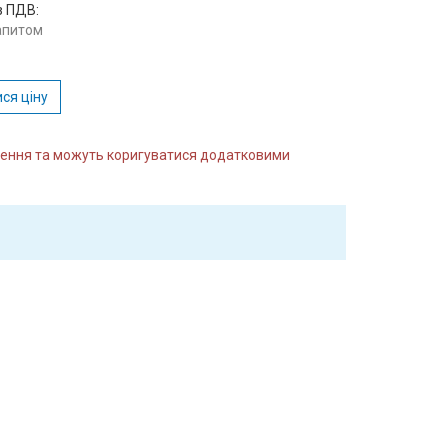
з ПДВ:
запитом
ся ціну
влення та можуть коригуватися додатковими