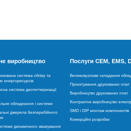
не виробництво
Послуги CEM, EMS,
изована система обліку та
Великовузлове складання обл
ю енергоресурсів
Проєктування друкованих плат
сна система диспетчеризації
Виробництво друкованих плат
Контрактне виробництво електр
льне обладнання і системи
SMD і DIP монтаж компонентів
альні джерела безперебійного
ня
Комерційні розробки
истеми динамічного зважування