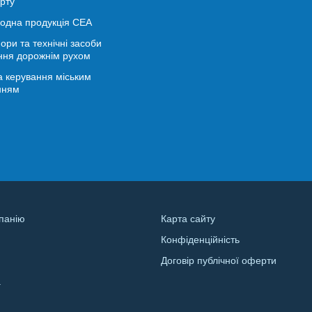
рту
іодна продукція СЕА
ори та технічні засоби
ння дорожнім рухом
 керування міським
нням
панію
Карта сайту
Конфіденційність
и
Договір публічної оферти
а