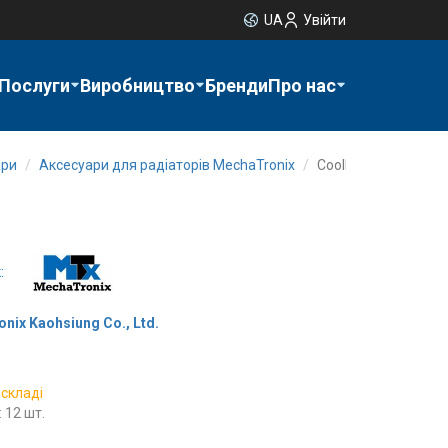
UA
Увійти
Послуги
Виробництво
Бренди
Про нас
ари
Аксесуари для радіаторів MechaTronix
CoolBox
:
nix Kaohsiung Co., Ltd.
 складі
 12 шт.