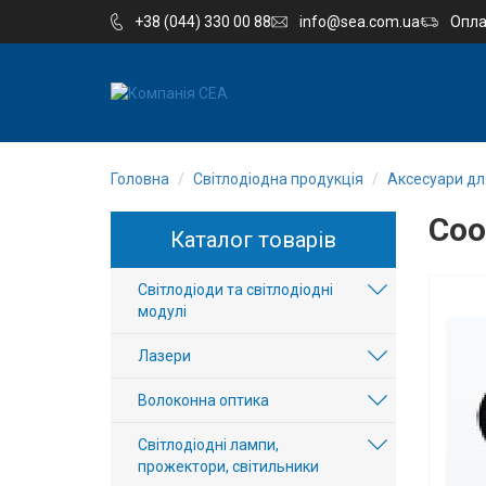
+38 (044) 330 00 88
info@sea.com.ua
Опла
EN
RU
Головна
Світлодіодна продукція
Аксесуари для
Компанія
Coo
Каталог товарів
Каталог
Світлодіоди та світлодіодні
Виробництво
модулі
Послуги
Лазери
Волоконна оптика
Новини
Світлодіодні лампи,
Вакансії
прожектори, світильники