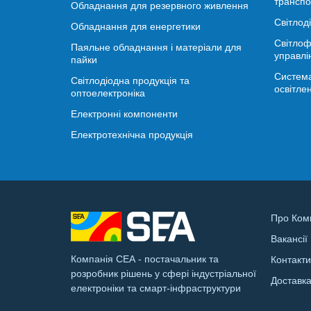
транспо
Обладнання для резервного живлення
Світлод
Обладнання для енергетики
Світлоф
Паяльне обладнання і матеріали для
управлі
пайки
Система
Світлодіодна продукція та
освітле
оптоелектроніка
Електронні компоненти
Електротехнічна продукція
Про Ком
Вакансії
Компанія СЕА - постачальник та
Контакт
розробник рішень у сфері індустріальної
Доставк
електроніки та смарт-інфраструктури