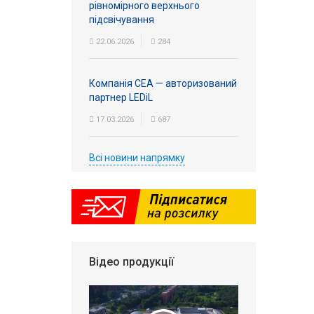
рівномірного верхнього
підсвічування
22.06.2026
284
Компанія СЕА — авторизований
партнер LEDiL
17.03.2026
687
Всі новини напрямку
Відео продукції