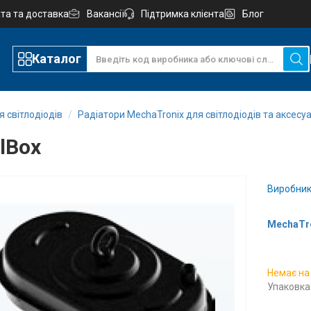
та та доставка
Вакансії
Підтримка клієнта
Блог
Каталог
 світлодіодів
Радіатори MechaTronix для світлодіодів та аксесу
lBox
Виробник
MechaTro
Немає на
Упаковка: