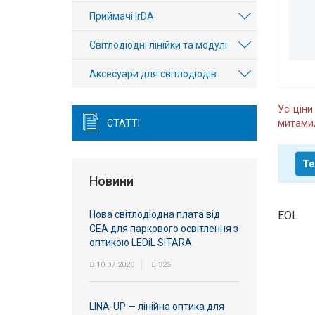
Вхід/
Приймачі IrDA
авторизація
Світлодіодні лінійки та модулі
Виробники
Аксесуари для світлодіодів
Контакти
Усі цін
СТАТТІ
митами,
Доставка
Те
Тех.
Новини
Підтримка
Нова світлодіодна плата від
EOL
Блог
СЕА для паркового освітлення з
оптикою LEDiL SITARA
10.07.2026
325
LINA-UP — лінійна оптика для