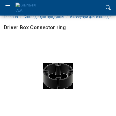
Головна
Світлодіодна продукція
Аксесуари для світлодіоді
EN
Driver Box Connector ring
RU
Компанія
Каталог
Виробництво
Послуги
Новини
Вакансії