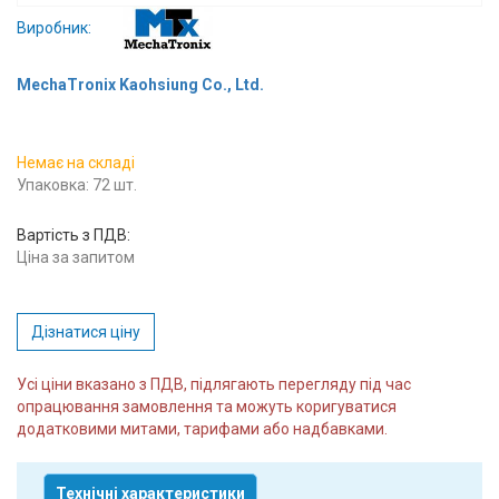
Вхід/
Виробник:
авторизація
MechaTronix Kaohsiung Co., Ltd.
Виробники
Немає на складі
Контакти
Упаковка: 72 шт.
Доставка
Вартість з ПДВ:
Ціна за запитом
Тех.
Підтримка
Дізнатися ціну
Блог
Усі ціни вказано з ПДВ, підлягають перегляду під час
опрацювання замовлення та можуть коригуватися
додатковими митами, тарифами або надбавками.
Технічні характеристики