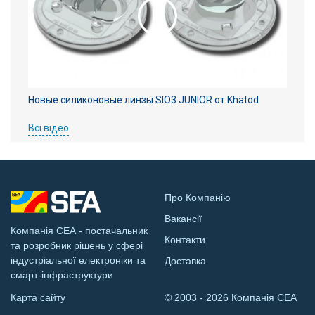
Новые силиконовые линзы SIO3 JUNIOR от Khatod
Всі відео
Про Компанію
Вакансії
Компанія СЕА - постачальник
Контакти
та розробник рішень у сфері
індустріальної електроніки та
Доставка
смарт-інфраструктури
Карта сайту
© 2003 - 2026 Компанія СЕА