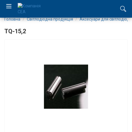
Головна
Світлодіодна продукція
Аксесуари для світлодіоді
EN
TQ-15,2
RU
Компанія
Каталог
Виробництво
Послуги
Новини
Вакансії