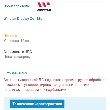
Вход/
Производитель:
авторизация
Winstar Display Co., Ltd
Производители
Нет на складе
Контакты
Упаковка: 12 шт.
Доставка
Стоимость с НДС:
Цена по запросу
Тех.
поддержка
Узнать цену
Блог
Все цены указаны с НДС, подлежат пересмотру при обработке
заказа и могут корректироваться дополнительными
пошлинами, тарифам или надбавками.
Технические характеристики