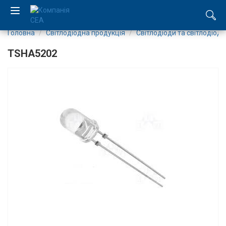
Головна
Світлодіодна продукція
Світлодіоди та світлодіодн
EN
TSHA5202
RU
Компанія
Каталог
Виробництво
Послуги
Новини
Вакансії