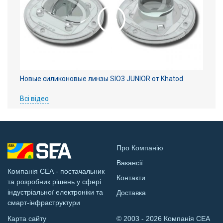
Новые силиконовые линзы SIO3 JUNIOR от Khatod
Всі відео
Про Компанію
Вакансії
Компанія СЕА - постачальник
Контакти
та розробник рішень у сфері
індустріальної електроніки та
Доставка
смарт-інфраструктури
Карта сайту
© 2003 - 2026 Компанія СЕА