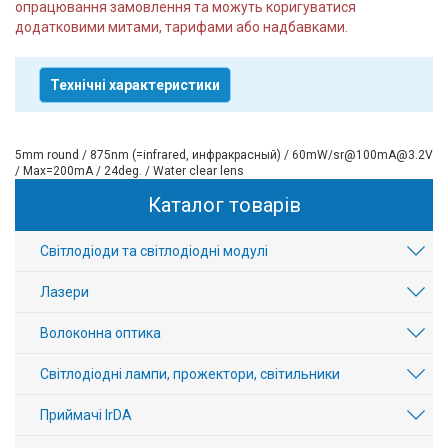
опрацювання замовлення та можуть коригуватися
додатковими митами, тарифами або надбавками.
Технічні характеристики
5mm round / 875nm (=infrared, инфракрасный) / 60mW/sr@100mA@3.2V
/ Max=200mA / 24deg. / Water clear lens
Каталог товарів
Світлодіоди та світлодіодні модулі
Лазери
Волоконна оптика
Світлодіодні лампи, прожектори, світильники
Приймачі IrDA