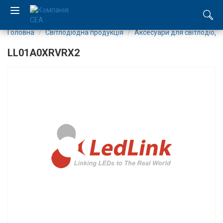
Головна
Світлодіодна продукція
Аксесуари для світлодіоді
EN
LL01A0XRVRX2
RU
Компанія
Каталог
Виробництво
Послуги
Новини
Вакансії