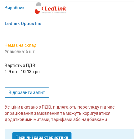
Вхід/
Виробник:
авторизація
Ledlink Optics Inc
Виробники
Немає на складі
Контакти
Упаковка: 5 шт.
Доставка
Вартість з ПДВ:
1-9 шт.:
10.13 грн
Тех.
Підтримка
Відправити запит
Блог
Усі ціни вказано з ПДВ, підлягають перегляду під час
опрацювання замовлення та можуть коригуватися
додатковими митами, тарифами або надбавками.
Технічні характеристики