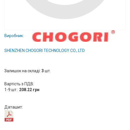
Вхід/
авторизація
Виробники
Виробник:
Контакти
SHENZHEN CHOGORI TECHNOLOGY CO., LTD
Доставка
Залишок на складі:
Тех.
3
шт.
Підтримка
Вартість з ПДВ:
1-9 шт.:
208.22 грн
Блог
Даташит: