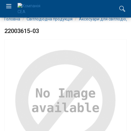
Головна
Світлодіодна продукція
Аксесуари для світлодіоді
EN
22003615-03
RU
Компанія
Каталог
Виробництво
Послуги
Новини
Вакансії