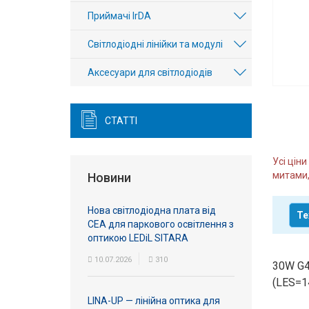
Вхід/
Приймачі IrDA
авторизація
Світлодіодні лінійки та модулі
Виробники
Аксесуари для світлодіодів
Контакти
СТАТТІ
Доставка
Усі цін
Тех.
митами,
Новини
Підтримка
Нова світлодіодна плата від
Те
Блог
СЕА для паркового освітлення з
оптикою LEDiL SITARA
10.07.2026
310
30W G4
(LES=1
LINA-UP — лінійна оптика для