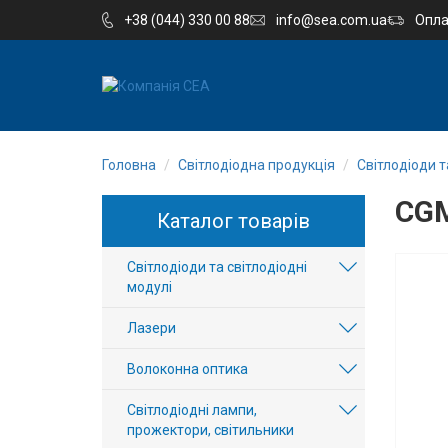
+38 (044) 330 00 88
info@sea.com.ua
Опла
EN
RU
Головна
Світлодіодна продукція
Світлодіоди т
Компанія
CGM
Каталог товарів
Каталог
Світлодіоди та світлодіодні
Виробництво
модулі
Послуги
Лазери
Волоконна оптика
Новини
Світлодіодні лампи,
Вакансії
прожектори, світильники