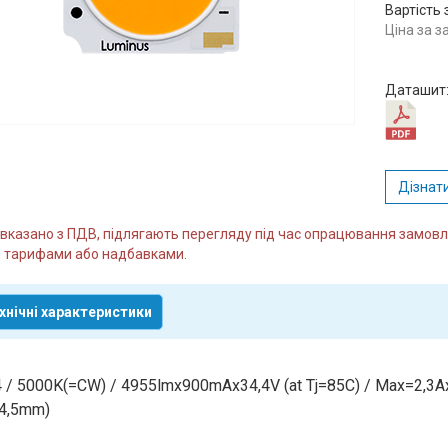
Вартість 
Ціна за 
Даташит
Дізнати
и вказано з ПДВ, підлягають перегляду під час опрацювання замо
 тарифами або надбавками.
хнічні характеристики
 / 5000K(=CW) / 4955lmx900mAx34,4V (at Tj=85С) / Max=2,3A
4,5mm)