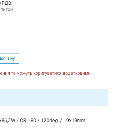
з ПДВ:
запитом
:
ся ціну
влення та можуть коригуватися додатковими
x86,3W / CRI=80 / 120deg. / 19x19mm