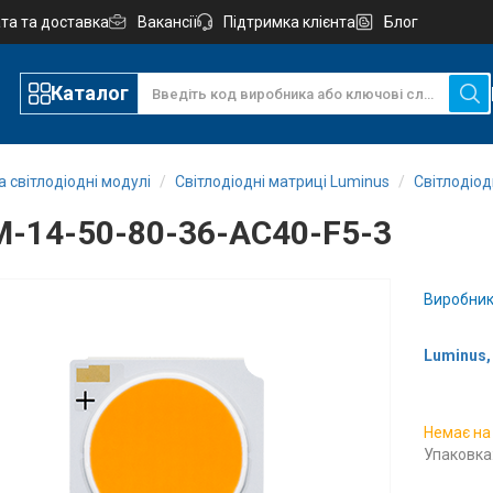
та та доставка
Вакансії
Підтримка клієнта
Блог
Каталог
а світлодіодні модулі
Світлодіодні матриці Luminus
Світлодіодн
-14-50-80-36-AC40-F5-3
Виробник
Luminus, 
Немає на
Упаковка: