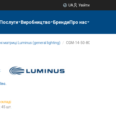
UA
Увійти
Послуги
Виробництво
Бренди
Про нас
і матриці Luminus (general lighting)
CGM-14-50-80-36-AC40-F5-3
:
Inc.
 складі
 45 шт.