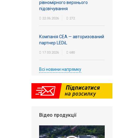
рівномірного верхнього
підсвічування
22.06.2026
272
Компанія СЕА — авторизований
партнер LEDiL
17.03.2026
680
Всі новини напрямку
Відео продукції