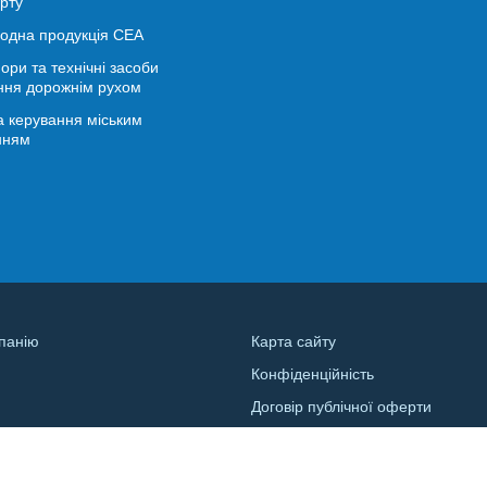
рту
іодна продукція СЕА
ори та технічні засоби
ння дорожнім рухом
 керування міським
нням
панію
Карта сайту
Конфіденційність
и
Договір публічної оферти
а