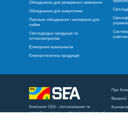
транспо
Обладнання для резервного живлення
Світлод
Обладнання для енергетики
Світлоф
Паяльне обладнання і матеріали для
управлі
пайки
Система
Світлодіодна продукція та
освітле
оптоелектроніка
Електронні компоненти
Електротехнічна продукція
Про Ком
Вакансії
Компанія СЕА - постачальник та
Контакт
розробник рішень у сфері індустріальної
Доставк
електроніки та смарт-інфраструктури