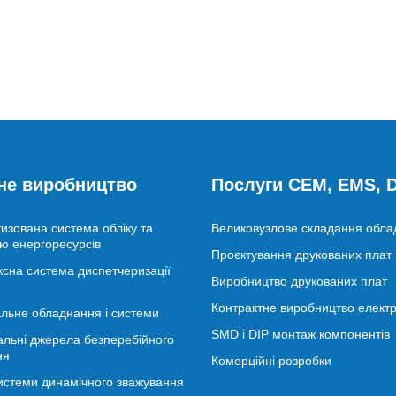
не виробництво
Послуги CEM, EMS,
изована система обліку та
Великовузлове складання обл
ю енергоресурсів
Проєктування друкованих плат
сна система диспетчеризації
Виробництво друкованих плат
Контрактне виробництво електр
льне обладнання і системи
SMD і DIP монтаж компонентів
альні джерела безперебійного
ня
Комерційні розробки
истеми динамічного зважування