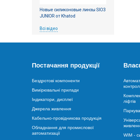
Новые силиконовые линзы SIO3
JUNIOR от Khatod
Всі відео
Постачання продукції
Влас
Бездротові компоненти
Автомат
контрол
Вимірювальні прилади
Комплек
Індикатори, дисплеї
ліфтів
Джерела живлення
Паркува
Кабельно-провідникова продукція
Універс
живлен
Обладнання для промислової
автоматизації
WIM - с