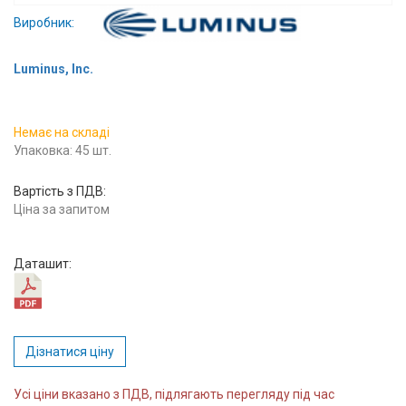
Вхід/
Виробник:
авторизація
Luminus, Inc.
Виробники
Немає на складі
Контакти
Упаковка: 45 шт.
Доставка
Вартість з ПДВ:
Ціна за запитом
Тех.
Підтримка
Даташит:
Блог
Дізнатися ціну
Усі ціни вказано з ПДВ, підлягають перегляду під час