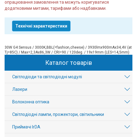
опрацювання замовлення та можуть коригуватися
додатковими митами, тарифами або надбавками.
Технічні характеристики
30W G4 Sensus / 3000K,BBL(=fashion,cheese) / 3930lmx900mAx34,4V (at
Tj=85С) / Max=2,3Ax86,3W / CRI=90 / 120deg. / 19x19mm (LES=14,5mm)
Каталог товарів
Світлодіоди та світлодіодні модулі
Лазери
Волоконна оптика
Світлодіодні лампи, прожектори, світильники
Приймачі IrDA