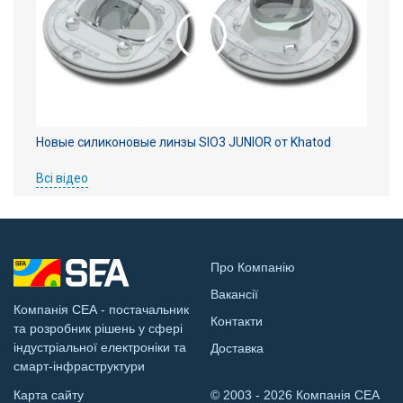
Новые силиконовые линзы SIO3 JUNIOR от Khatod
Всі відео
Про Компанію
Вакансії
Компанія СЕА - постачальник
Контакти
та розробник рішень у сфері
індустріальної електроніки та
Доставка
смарт-інфраструктури
Карта сайту
© 2003 - 2026 Компанія СЕА