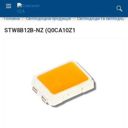
Головна
Світлодіодна продукція
Світлодіоди та світлодіодн
EN
STW8B12B-NZ (Q0CA10Z1
RU
Компанія
Каталог
Виробництво
Послуги
Новини
Вакансії