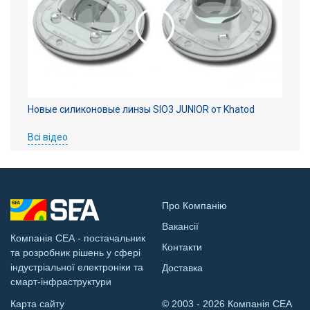
Новые силиконовые линзы SIO3 JUNIOR от Khatod
Всі відео
Про Компанію
Вакансії
Компанія СЕА - постачальник
Контакти
та розробник рішень у сфері
індустріальної електроніки та
Доставка
смарт-інфраструктури
Карта сайту
© 2003 - 2026 Компанія СЕА