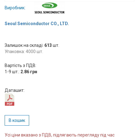
Вхід/
Виробник:
авторизація
Seoul Semiconductor CO., LTD.
Виробники
Залишок на складі:
Контакти
613
шт.
Упаковка: 4000 шт.
Доставка
Вартість з ПДВ:
1-9 шт.:
2.86 грн
Тех.
Підтримка
Даташит:
Блог
В кошик
Усі ціни вказано з ПДВ, підлягають перегляду під час