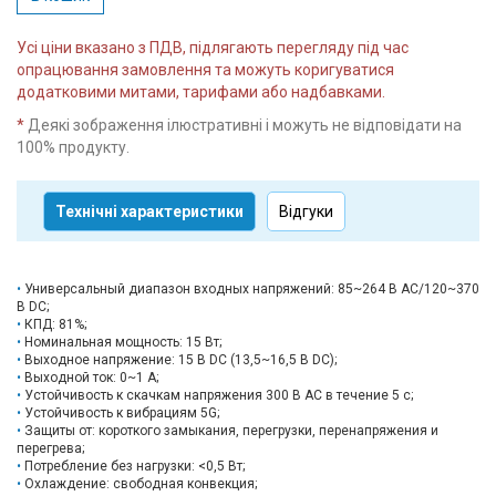
Усі ціни вказано з ПДВ, підлягають перегляду під час
опрацювання замовлення та можуть коригуватися
додатковими митами, тарифами або надбавками.
*
Деякі зображення ілюстративні і можуть не відповідати на
100% продукту.
Технічні характеристики
Відгуки
Универсальный диапазон входных напряжений: 85~264 В AC/120~370
В DC;
КПД: 81%;
Номинальная мощность: 15 Вт;
Выходное напряжение: 15 В DC (13,5~16,5 В DC);
Выходной ток: 0~1 А;
Устойчивость к скачкам напряжения 300 В AC в течение 5 с;
Устойчивость к вибрациям 5G;
Защиты от: короткого замыкания, перегрузки, перенапряжения и
перегрева;
Потребление без нагрузки: <0,5 Вт;
Охлаждение: свободная конвекция;