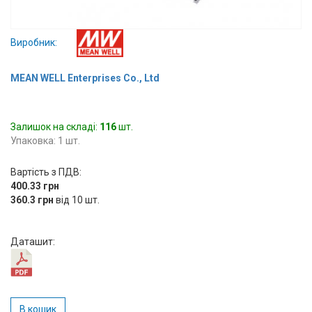
Вхід/
авторизація
Виробник:
Виробники
MEAN WELL Enterprises Co., Ltd
Контакти
Залишок на складі:
116
шт.
Доставка
Упаковка: 1 шт.
Тех.
Вартість з ПДВ:
400.33 грн
Підтримка
360.3 грн
від 10 шт.
Блог
Даташит:
В кошик