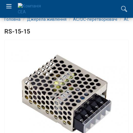
Головна
Джерела живлення
AC/DC-перетворювачі
AC-D
EN
RS-15-15
RU
Компанія
Каталог
Виробництво
Послуги
Новини
Вакансії