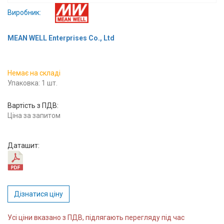
Вхід/
Виробник:
авторизація
MEAN WELL Enterprises Co., Ltd
Виробники
Немає на складі
Контакти
Упаковка: 1 шт.
Доставка
Вартість з ПДВ:
Ціна за запитом
Тех.
Підтримка
Даташит:
Блог
Дізнатися ціну
Усі ціни вказано з ПДВ, підлягають перегляду під час