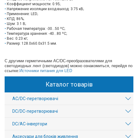
Коэффициент мощности: 0.95;
Напряжение изоляции вход-выход: 3.75 кВ;
Применение: LED;
КПД: 86%;
Шум: 3.1 В;
Рабочая температура: -30...50 ºС;
Температура хранения: -40...80 ºС;
Вес: 0.23 кг;
Размер: 128.0х60.0х31.5 мм.
C другими герметичными AC/DC-преобразователями для
светодиодных лент (светодиодов) можно ознакомиться, перейдя по
ссылке:
Источники питания для LED
Каталог товарів
AC/DC-перетворювачі
DC/DC-перетворювачі
DC/AC-інвертори
Аксесуари для блоків живлення