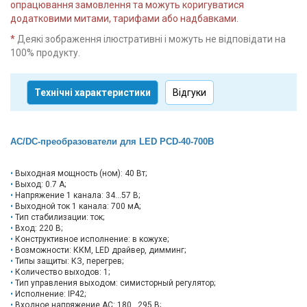
опрацювання замовлення та можуть коригуватися
додатковими митами, тарифами або надбавками.
*
Деякі зображення ілюстративні і можуть не відповідати на
100% продукту.
Технічні характеристики
Відгуки
AC/DC-преобразователи для LED PCD-40-700B
Выходная мощность (ном): 40 Вт;
Выход: 0.7 А;
Напряжение 1 канала: 34...57 В;
Выходной ток 1 канала: 700 мА;
Тип стабилизации: ток;
Вход: 220 В;
Конструктивное исполнение: в кожухе;
Возможности: ККМ, LED драйвер, димминг;
Типы защиты: КЗ, перегрев;
Количество выходов: 1;
Тип управления выходом: симисторный регулятор;
Исполнение: IP42;
Входное напряжение AC: 180...295 В;