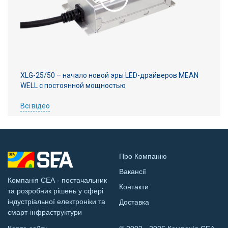
XLG-25/50 – начало новой эры LED-драйверов MEAN
WELL с постоянной мощностью
Всі відео
Про Компанію
Вакансії
Компанія СЕА - постачальник
Контакти
та розробник рішень у сфері
індустріальної електроніки та
Доставка
смарт-інфраструктури