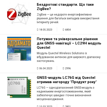
Бездротові стандарти. Що таке
ZigBee?
ZigBee — це недороге енергоефективне
рішення для багатьох випадків використання
Інтернету речей.
18.05.2023
6854
Потужне та універсальне рішення
для GNSS-навігації – LC29H модуль
Quectel
Модуль Quectel Wireless Solutions із
вбудованою антеною для широкого діапазону
застосувань.
06.04.2023
2996
GNSS-модуль LC76G від Quectel
отримав нагороду "Продукт року"
LC76G — однодіапазонний GNSS-модуль з
наднизьким енергоспоживанням, який
забезпечує швидке і точне визначення
місцезнаходження.
15.03.2023
2851