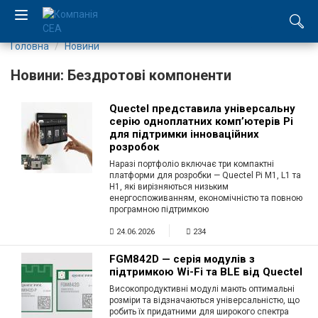
Головна
Новини
EN
Новини: Бездротові компоненти
RU
Quectel представила універсальну
серію одноплатних комп’ютерів Pi
Компанія
для підтримки інноваційних
розробок
Каталог
Наразі портфоліо включає три компактні
платформи для розробки — Quectel Pi M1, L1 та
H1, які вирізняються низьким
Виробництво
енергоспоживанням, економічністю та повною
програмною підтримкою
Послуги
24.06.2026
234
FGM842D — серія модулів з
Новини
підтримкою Wi-Fi та BLE від Quectel
Високопродуктивні модулі мають оптимальні
Вакансії
розміри та відзначаються універсальністю, що
робить їх придатними для широкого спектра