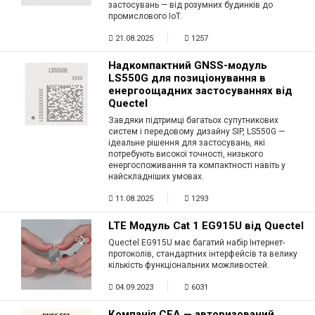
застосувань — від розумних будинків до
Вхід/
промислового IoT.
авторизація
21.08.2025
1257
Надкомпактний GNSS-модуль
Виробники
LS550G для позиціонування в
енергоощадних застосуваннях від
Контакти
Quectel
Завдяки підтримці багатьох супутникових
систем і передовому дизайну SIP, LS550G —
Доставка
ідеальне рішення для застосувань, які
потребують високої точності, низького
енергоспоживання та компактності навіть у
Тех.
найскладніших умовах.
Підтримка
11.08.2025
1293
LTE Модуль Cat 1 EG915U від Quectel
Блог
Quectel EG915U має багатий набір Інтернет-
протоколів, стандартних інтерфейсів та велику
кількість функціональних можливостей.
04.09.2023
6031
Компанія СЕА — авторизований