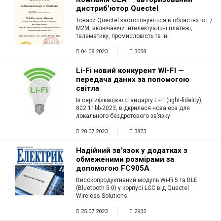
дистриб'ютор Quectel
Товари Quectel застосовуються в областях IoT /
M2M, включаючи інтелектуальні платежі,
телематику, промисловість та ін.
04.08.2023
3058
Li-Fi новий конкурент WI-FI —
передача даних за попомогою
світла
Із сертифікацією стандарту Li-Fi (light-fidelity),
802.11bb-2023, відкрилася нова ера для
локального бездротового зв’язку.
28.07.2023
3873
Надійний зв'язок у додатках з
обмеженими розмірами за
допомогою FC905A
Високопродуктивний модуль Wi-Fi 5 та BLE
(Bluetooth 5.0) у корпусі LCC від Quectel
Wireless Solutions.
25.07.2023
2932