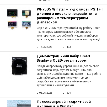
30.10.2025
893
WF70D5 Winstar – 7-дюймові IPS TFT
дисплеї з високою яскравістю та
розширеним температурним
діапазоном
Серія WF70D5 гарантує стабільну роботу навіть
при екстремально низьких або високих
температурах, що робить її чудовим вибором
для складних і вимогливих умов експлуатації.
14.05.2025
1493
Демонстраційний набір Smart
Display з OLED-регулятором
Завдяки простому управлінню за допомогою
регулятора, користувачі можуть швидко
змінювати відображуваний контент, що робить
цей набір ідеальним інструментом для
розробки та тестування з мінімальними
зусиллями з налаштування.
05.05.2025
1504
Пилозахищений і водостійкий
дисплей від Winstar