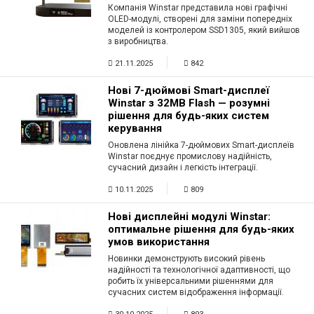
Компанія Winstar представила нові графічні
OLED-модулі, створені для заміни попередніх
моделей із контролером SSD1305, який вийшов
з виробництва.
21.11.2025
842
Нові 7-дюймові Smart-дисплеї
Winstar з 32MB Flash — розумні
рішення для будь-яких систем
керування
Оновлена лінійка 7-дюймових Smart-дисплеїв
Winstar поєднує промислову надійність,
сучасний дизайн і легкість інтеграції.
10.11.2025
809
Нові дисплейні модулі Winstar:
оптимальне рішення для будь-яких
умов використання
Новинки демонструють високий рівень
надійності та технологічної адаптивності, що
робить їх універсальними рішеннями для
сучасних систем відображення інформації.