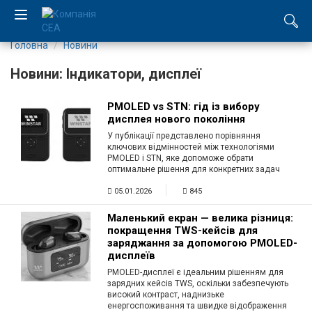
Головна
Новини
EN
Новини: Індикатори, дисплеї
RU
PMOLED vs STN: гід із вибору
дисплея нового покоління
Компанія
У публікації представлено порівняння
ключових відмінностей між технологіями
Каталог
PMOLED і STN, яке допоможе обрати
оптимальне рішення для конкретних задач
Виробництво
05.01.2026
845
Маленький екран — велика різниця:
Послуги
покращення TWS-кейсів для
заряджання за допомогою PMOLED-
дисплеїв
Новини
PMOLED-дисплеї є ідеальним рішенням для
зарядних кейсів TWS, оскільки забезпечують
Вакансії
високий контраст, наднизьке
енергоспоживання та швидке відображення