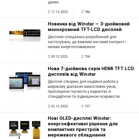
даних.
Вхід/
17.12.2025
786
авторизація
Новинка від Winstar — 3-дюймовий
монохромний TFT-LCD дисплей
Виробники
Дисплей спеціально розроблений для
застосувань, де важливі високий контраст і
Контакти
низьке енергоспоживання
09.12.2025
796
Доставка
Нова 7-дюймова серія HDMI TFT LCD
дисплеїв від Winstar
Тех.
Дисплеї створені для надійної роботи у
Підтримка
широкому діапазоні вимогливих умов,
пропонуючи гнучкість у варіантах зі
стандартною та підвищеною яскравістю
Блог
02.12.2025
737
Нові OLED-дисплеї Winstar:
енергоефективні рішення для
компактних пристроїв та
мережевого обладнання