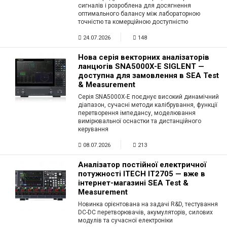
сигналів і розроблена для досягнення
Вхід/
оптимального балансу між лабораторною
точністю та комерційною доступністю
авторизація
24.07.2026
148
Виробники
Нова серія векторних аналізаторів
ланцюгів SNA5000X-E SIGLENT —
Контакти
доступна для замовлення в SEA Test
& Measurement
Серія SNA5000X-E поєднує високий динамічний
Доставка
діапазон, сучасні методи калібрування, функції
перетворення імпедансу, моделювання
вимірювальної оснастки та дистанційного
Тех.
керування
Підтримка
08.07.2026
213
Блог
Аналізатор постійної електричної
потужності ITECH IT2705 — вже в
інтернет-магазині SEA Test &
Measurement
Новинка орієнтована на задачі R&D, тестування
DC-DC перетворювачів, акумуляторів, силових
модулів та сучасної електроніки