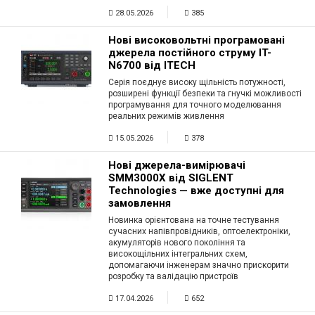
28.05.2026
385
Нові високовольтні програмовані
джерела постійного струму IT-
N6700 від ITECH
Серія поєднує високу щільність потужності,
розширені функції безпеки та гнучкі можливості
програмування для точного моделювання
реальних режимів живлення
15.05.2026
378
Нові джерела-вимірювачі
SMM3000X від SIGLENT
Technologies — вже доступні для
замовлення
Новинка орієнтована на точне тестування
сучасних напівпровідників, оптоелектроніки,
акумуляторів нового покоління та
високощільних інтегральних схем,
допомагаючи інженерам значно прискорити
розробку та валідацію пристроїв
17.04.2026
652