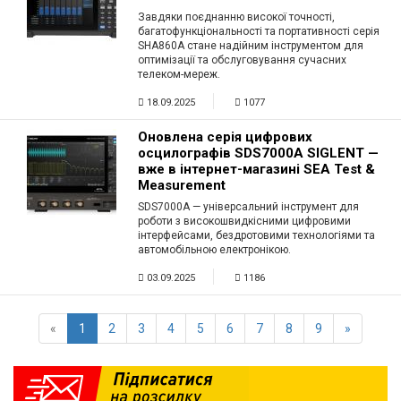
Завдяки поєднанню високої точності,
багатофункціональності та портативності серія
SHA860A стане надійним інструментом для
оптимізації та обслуговування сучасних
телеком-мереж.
18.09.2025
1077
Оновлена серія цифрових
осцилографів SDS7000A SIGLENT —
вже в інтернет-магазині SEA Test &
Measurement
SDS7000A — універсальний інструмент для
роботи з високошвидкісними цифровими
інтерфейсами, бездротовими технологіями та
автомобільною електронікою.
03.09.2025
1186
«
1
2
3
4
5
6
7
8
9
»