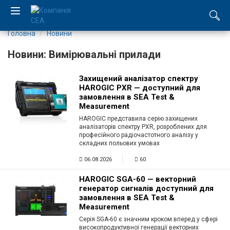
Головна
Новини
EN
Новини: Вимірювальні прилади
RU
Захищений аналізатор спектру
HAROGIC PXR — доступний для
Компанія
замовлення в SEA Test &
Measurement
Каталог
HAROGIC представила серію захищених
аналізаторів спектру PXR, розроблених для
професійного радіочастотного аналізу у
Виробництво
складних польових умовах
06.08.2026
60
Послуги
HAROGIC SGA-60 — векторний
генератор сигналів доступний для
Новини
замовлення в SEA Test &
Measurement
Вакансії
Серія SGA-60 є значним кроком вперед у сфері
високопродуктивної генерації векторних