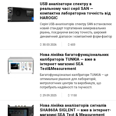
USB аналізатори спектру в
реальному часі серії SAN —
компактна лабораторна точність від
HAROGIC
Серія USB-аналізаторів спектру SAN встановлює
новий стандарт портативних вимірювальних
рішень, поєднуючи високу точність, широкий
динамічний діапазон і компактний форм-фактор
30.03.2026
603
Нова лінійка багатофункціональних
калібраторів TUNKIA — вже в
інтернет-магазині SEA
Test&Measurement
Багатофункціональні калібратори TUNKIA — це
оптимальне рішення для лабораторій,
метрологічних центрів та виробництв, що
потребують надійності та гнучкості.
29.09.2025
1150
Нова лінійка аналізаторів сигналів
SHA860A SIGLENT — вже в інтернет-
магазині SEA Test & Measurement